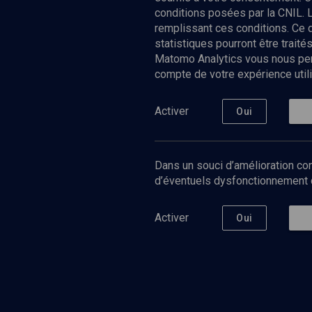
conditions posées par la CNIL. 
remplissant ces conditions. Ce
statistiques pourront être trai
Matomo Analytics vous nous perm
compte de votre expérience utili
Nos Chain
Société
Histoire
Activer
Oui
Culture
Limoud
Université
Dans un souci d’amélioration con
Podcast
d’éventuels dysfonctionnement qu
Activer
Oui
©
2026
Akadem.org - Tous droits réservés.