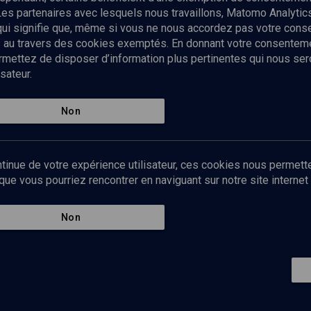
Les partenaires avec lesquels nous travaillons, Matomo Analyti
 qui signifie que, même si vous ne nous accordez pas votre con
tés au travers des cookies exemptés. En donnant votre consente
ettez de disposer d’information plus pertinentes qui nous seron
sateur.
es
Qui sommes-nous ?
La rédaction
Nos soutiens
Non
Politique de protection des do
personnelles
Mentions légales
tinue de votre expérience utilisateur, ces cookies nous permette
Contact
e vous pourriez rencontrer en naviguant sur notre site internet 
Newsletter
Non