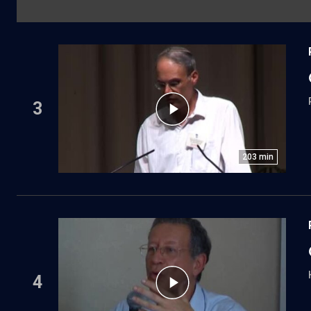
3
203
min
4