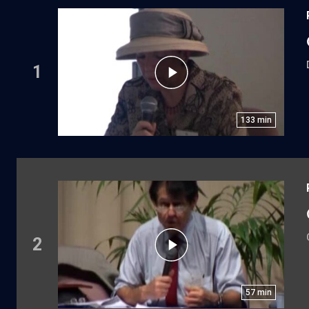
1
133
min
2
57
min