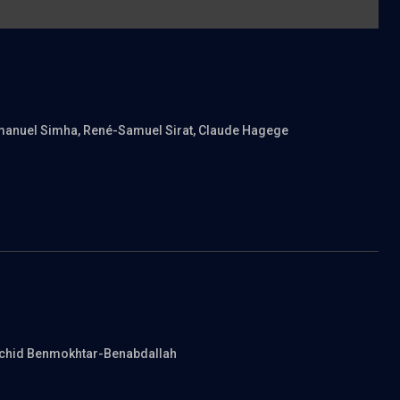
manuel Simha
, René-Samuel Sirat
, Claude Hagege
achid Benmokhtar-Benabdallah