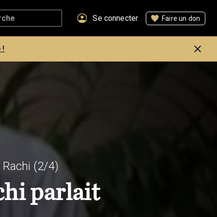
Se connecter
Faire un don
 !
 Rachi
(2/4)
hi parlait