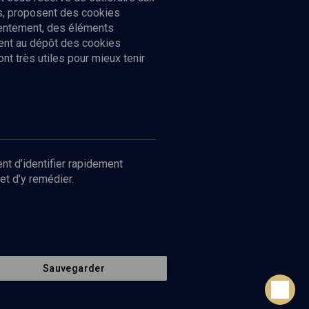
cs, proposent des cookies
sentement, des éléments
ment au dépôt des cookies
t très utiles pour mieux tenir
Suivez-nous
nnées
nt d’identifier rapidement
et d’y remédier.
Sauvegarder
Retour en haut de page