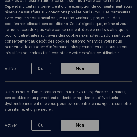
cookies de mesure d’audience sont soumis à votre consentement.
Cependant, certains bénéficient d’une exemption de consentement sous
réserve de satisfaire aux conditions posées par la CNIL. Les partenaires
PHILOSOPHIE
avec lesquels nous travaillons, Matomo Analytics, proposent des
Rencontres autour de Rachi
(4/4)
cookies remplissant ces conditions. Ce qui signifie que, même si vous
ne nous accordez pas votre consentement, des éléments statistiques
Colloque Rachi 3/3
pourront être traités au travers des cookies exemptés. En donnant votre
consentement au dépôt des cookies Matomo Analytics vous nous
permettez de disposer d’information plus pertinentes qui nous seront
Hanokh
Gamliel
, null
très utiles pour mieux tenir compte de votre expérience utilisateur.
Moshé
Bar-Asher
, professeur d'hébreu
+
3
autres
Oui
Non
Activer
28 juin 2005
COLLOQUE
•
CONFÉRENCES
•
PHILOSOPHIE
Dans un souci d’amélioration continue de votre expérience utilisateur,
ces cookies nous permettent d’identifier rapidement d’éventuels
dysfonctionnement que vous pourriez rencontrer en naviguant sur notre
site internet et d’y remédier.
Ajouter
Partager
Télécharger l’audio
J’aime
Oui
Non
Activer
Episodes
Intervenants
Organisateurs