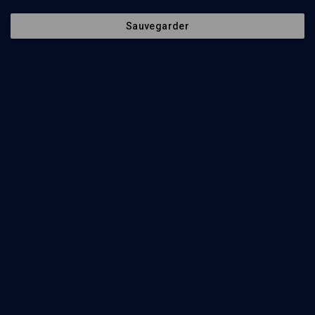
Sauvegarder
133
min
Rencontres autour de Rachi
(1/4)
Colloque Rachi 2/3
Danièle Iancu-Agou
, Moshé-David Herr
, David Banon
, Bryna Lévy
,
Esther Starobinski-Safran
, Judith Olszowy-Schlanger
57
min