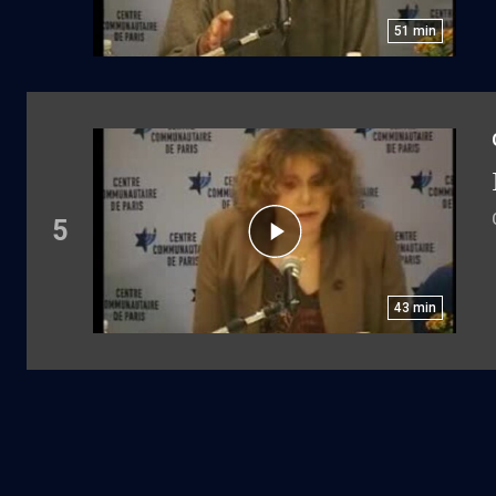
51
min
5
43
min