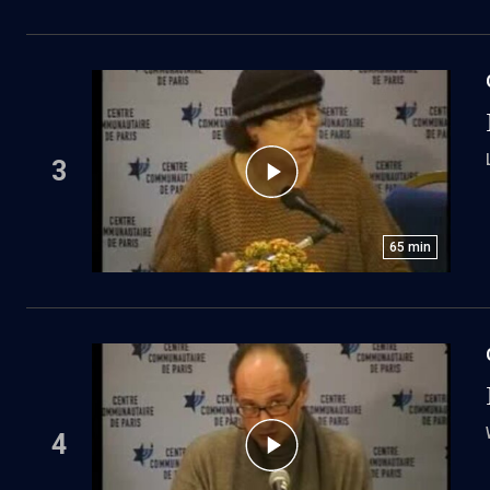
3
65
min
4