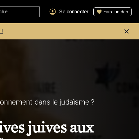
Se connecter
Faire un don
 !
ironnement dans le judaïsme ?
ives juives aux