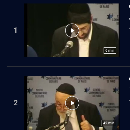
1
0
min
2
49
min