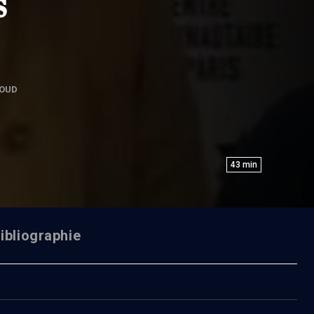
s
OUD
43
min
ibliographie