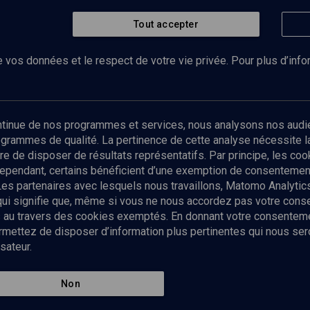
Tout accepter
 vos données et le respect de votre vie privée. Pour plus d’inf
Abonnez-vous à notre newsletter
ontinue de nos programmes et services, nous analysons nos audi
rogrammes de qualité. La pertinence de cette analyse nécessite 
Envoyer
tre de disposer de résultats représentatifs. Par principe, les c
ependant, certains bénéficient d’une exemption de consentement
Les partenaires avec lesquels nous travaillons, Matomo Analyti
 qui signifie que, même si vous ne nous accordez pas votre con
tés au travers des cookies exemptés. En donnant votre consente
ettez de disposer d’information plus pertinentes qui nous seron
sateur.
es
Qui sommes-nous ?
La rédaction
Nos soutiens
Non
Politique de protection des do