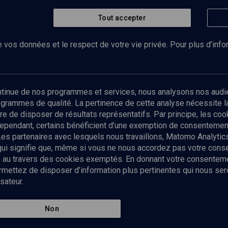
Tout accepter
 vos données et le respect de votre vie privée. Pour plus d’inf
Abonnez-vous à notre newsletter
ontinue de nos programmes et services, nous analysons nos audi
rogrammes de qualité. La pertinence de cette analyse nécessite 
Envoyer
tre de disposer de résultats représentatifs. Par principe, les c
ependant, certains bénéficient d’une exemption de consentement
Les partenaires avec lesquels nous travaillons, Matomo Analyti
 qui signifie que, même si vous ne nous accordez pas votre con
tés au travers des cookies exemptés. En donnant votre consente
ettez de disposer d’information plus pertinentes qui nous seron
sateur.
es
Qui sommes-nous ?
La rédaction
Nos soutiens
Non
Politique de protection des do