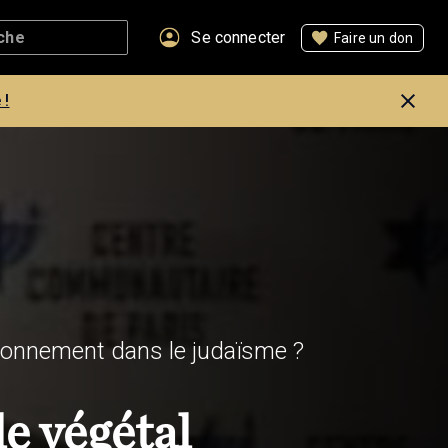
Se connecter
Faire un don
 !
ironnement dans le judaïsme ?
le végétal