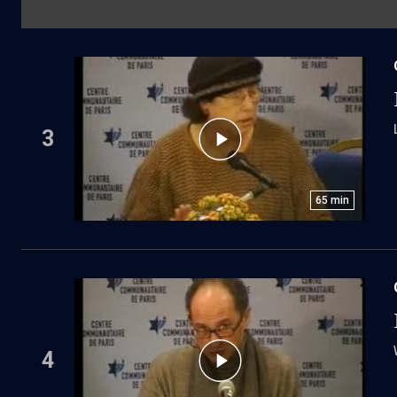
3
65
min
4