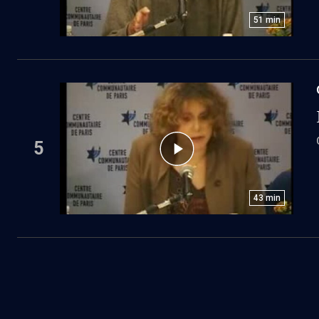
51
min
5
43
min