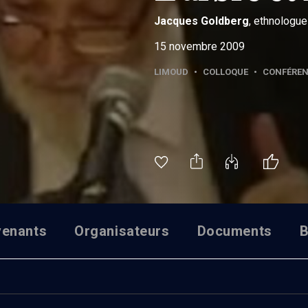
Jacques
Goldberg
, ethnologue
15 novembre 2009
LIMOUD
•
COLLOQUE
•
CONFÉRE
venants
Organisateurs
Documents
B