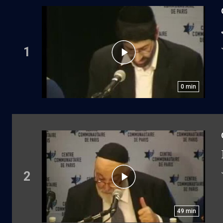
1
0
min
2
49
min