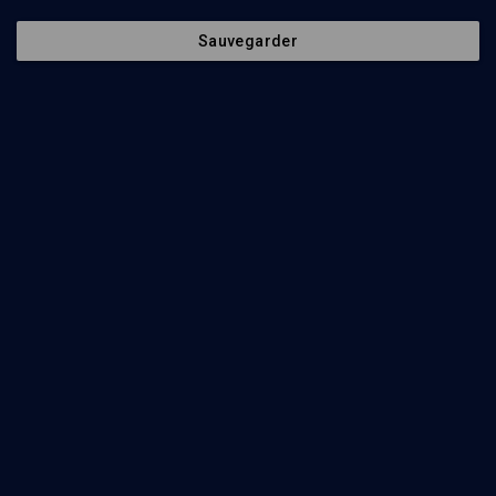
Sauvegarder
43
min
Pourquoi Israël? La quête du sens de l’existence juive
(1/8)
Témoigner de la présence de l’absence
Shmuel Trigano
45
min