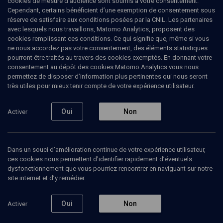
cookies de mesure d’audience sont soumis à votre consentement.
Cependant, certains bénéficient d’une exemption de consentement sous
réserve de satisfaire aux conditions posées par la CNIL. Les partenaires
PHILOSOPHIE
avec lesquels nous travaillons, Matomo Analytics, proposent des
Pourquoi Israël? La quête du sens de
cookies remplissant ces conditions. Ce qui signifie que, même si vous
l’existence juive
(6/8)
ne nous accordez pas votre consentement, des éléments statistiques
pourront être traités au travers des cookies exemptés. En donnant votre
Israël dans la Cabale d’Abraham
consentement au dépôt des cookies Matomo Analytics vous nous
permettez de disposer d’information plus pertinentes qui nous seront
Cohen de Herrera
très utiles pour mieux tenir compte de votre expérience utilisateur.
Michel
Attali
, médecin, traducteur et essayiste
Oui
Non
Activer
30 mars 2008
PHILOSOPHIE
•
COLLOQUE
•
CONFÉRENCES
Dans un souci d’amélioration continue de votre expérience utilisateur,
ces cookies nous permettent d’identifier rapidement d’éventuels
dysfonctionnement que vous pourriez rencontrer en naviguant sur notre
site internet et d’y remédier.
Ajouter
Partager
Télécharger l’audio
J’aime
Oui
Non
Activer
Episodes
Contenus associés
Intervenants
Docum