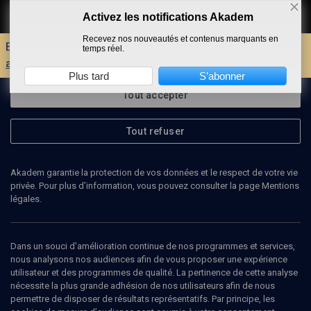
Activez les notifications Akadem
Faire un don
Recevez nos nouveautés et contenus marquants en
Envie d'encore plus d'AKADEM ?
Découvrez les
temps réel.
avantages d'un compte !
Plus tard
S’abonner
Tout accepter
Tout refuser
Akadem garantie la protection de vos données et le respect de votre vie
privée. Pour plus d’information, vous pouvez consulter la page Mentions
légales.
Dans un souci d’amélioration continue de nos programmes et services,
nous analysons nos audiences afin de vous proposer une expérience
utilisateur et des programmes de qualité. La pertinence de cette analyse
nécessite la plus grande adhésion de nos utilisateurs afin de nous
91
min
permettre de disposer de résultats représentatifs. Par principe, les