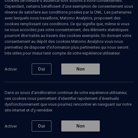
cookies de mesure d’audience sont soumis à votre consentement.
Cependant, certains bénéficient d’une exemption de consentement sous
réserve de satisfaire aux conditions posées par la CNIL. Les partenaires
POLITIQUE
avec lesquels nous travaillons, Matomo Analytics, proposent des
Les nouveaux défis de nos démocraties
cookies remplissant ces conditions. Ce qui signifie que, même si vous
(1/8)
ne nous accordez pas votre consentement, des éléments statistiques
pourront être traités au travers des cookies exemptés. En donnant votre
Idées neuves pour une meilleure
consentement au dépôt des cookies Matomo Analytics vous nous
permettez de disposer d’information plus pertinentes qui nous seront
démocratie
très utiles pour mieux tenir compte de votre expérience utilisateur.
Ephraim
Sneh
, homme politique
Oui
Non
Activer
Valérie
Hoffenberg
, chargée de mission
+
4
autres
31 mai 2010
Dans un souci d’amélioration continue de votre expérience utilisateur,
ces cookies nous permettent d’identifier rapidement d’éventuels
COLLOQUE
•
CONFÉRENCES
•
POLITIQUE
dysfonctionnement que vous pourriez rencontrer en naviguant sur notre
site internet et d’y remédier.
Oui
Non
Activer
Ajouter
Partager
Télécharger l’audio
J’aime