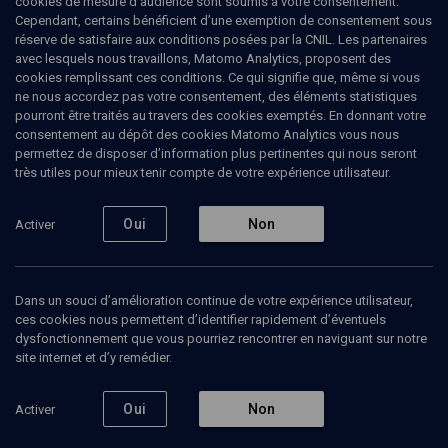
cookies de mesure d’audience sont soumis à votre consentement.
Cependant, certains bénéficient d’une exemption de consentement sous
réserve de satisfaire aux conditions posées par la CNIL. Les partenaires
HISTOIRE
avec lesquels nous travaillons, Matomo Analytics, proposent des
Les langues régionales et minoritaires
cookies remplissant ces conditions. Ce qui signifie que, même si vous
en France
(3/4)
ne nous accordez pas votre consentement, des éléments statistiques
pourront être traités au travers des cookies exemptés. En donnant votre
Vivre dans l'entre-langue, dans
consentement au dépôt des cookies Matomo Analytics vous nous
permettez de disposer d’information plus pertinentes qui nous seront
l'entre-culture
très utiles pour mieux tenir compte de votre expérience utilisateur.
Denis
Costaouec
, Maître de conférences en linguistique,
Oui
Non
Activer
Université Paris Descartes
Tal
Hever-Chybowski
, directeur de la maison de la culture
yiddish
+
4
autres
Dans un souci d’amélioration continue de votre expérience utilisateur,
ces cookies nous permettent d’identifier rapidement d’éventuels
24 septembre 2016
dysfonctionnement que vous pourriez rencontrer en naviguant sur notre
site internet et d’y remédier.
CONFÉRENCES
•
HISTOIRE
•
COLLOQUE
Oui
Non
Activer