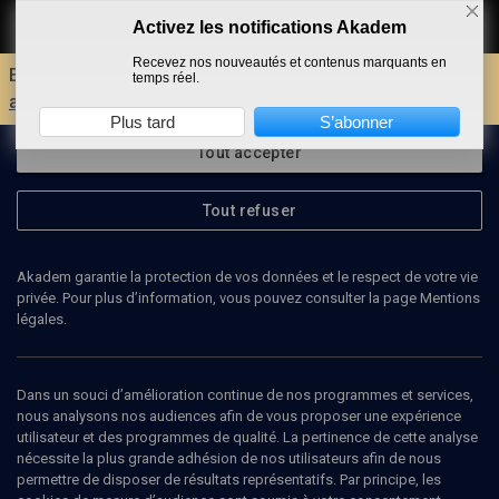
Activez les notifications Akadem
Faire un don
Recevez nos nouveautés et contenus marquants en
Envie d'encore plus d'AKADEM ?
Découvrez les
temps réel.
avantages d'un compte !
Plus tard
S’abonner
Tout accepter
Tout refuser
Akadem garantie la protection de vos données et le respect de votre vie
privée. Pour plus d’information, vous pouvez consulter la page Mentions
légales.
Dans un souci d’amélioration continue de nos programmes et services,
nous analysons nos audiences afin de vous proposer une expérience
utilisateur et des programmes de qualité. La pertinence de cette analyse
nécessite la plus grande adhésion de nos utilisateurs afin de nous
98
min
permettre de disposer de résultats représentatifs. Par principe, les