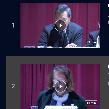
1
33
min
2
43
min