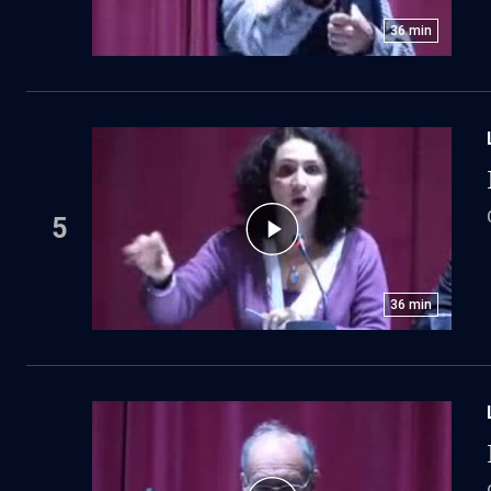
36
min
5
36
min