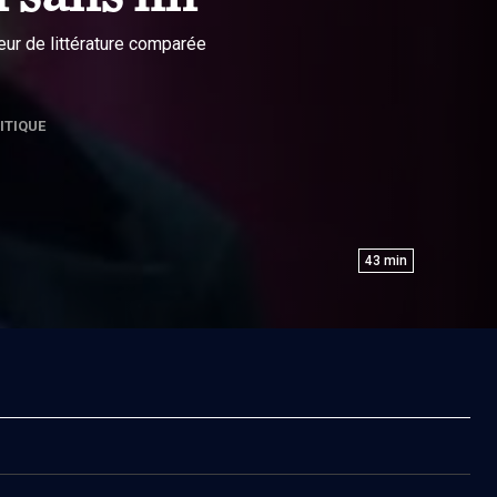
eur de littérature comparée
ITIQUE
43
min