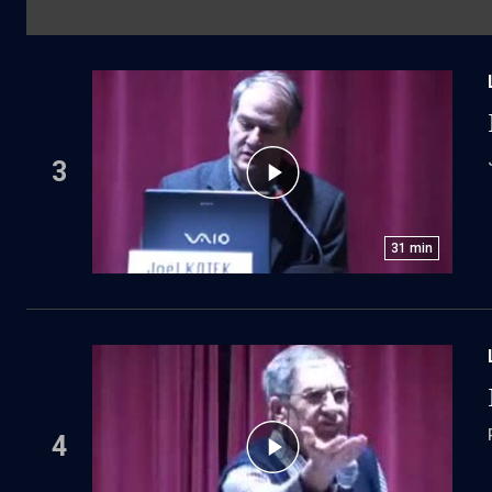
3
31
min
4