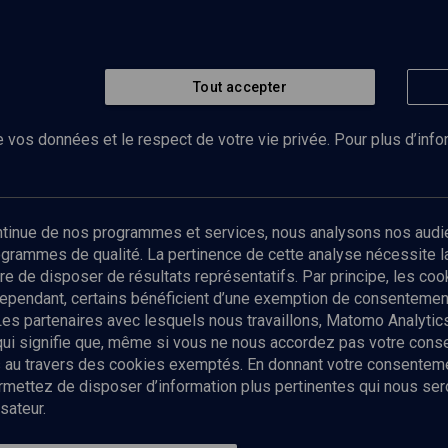
Tout accepter
 vos données et le respect de votre vie privée. Pour plus d’inf
Abonnez-vous à notre newsletter
ontinue de nos programmes et services, nous analysons nos audi
rogrammes de qualité. La pertinence de cette analyse nécessite 
Envoyer
tre de disposer de résultats représentatifs. Par principe, les c
ependant, certains bénéficient d’une exemption de consentement
Les partenaires avec lesquels nous travaillons, Matomo Analyti
 qui signifie que, même si vous ne nous accordez pas votre con
tés au travers des cookies exemptés. En donnant votre consente
ettez de disposer d’information plus pertinentes qui nous seron
sateur.
es
Qui sommes-nous ?
La rédaction