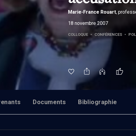
Marie-France
Rouart
, profess
18 novembre 2007
COLLOQUE
•
CONFÉRENCES
•
POL
venants
Documents
Bibliographie