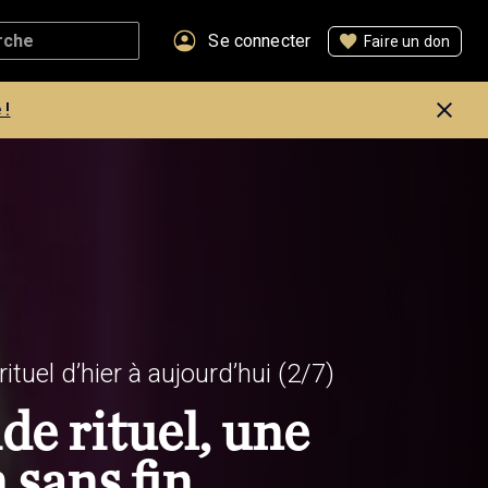
Se connecter
Faire un don
 !
tuel d’hier à aujourd’hui
(2/7)
de rituel, une
 sans fin