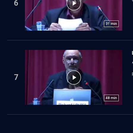
6
31
min
7
48
min