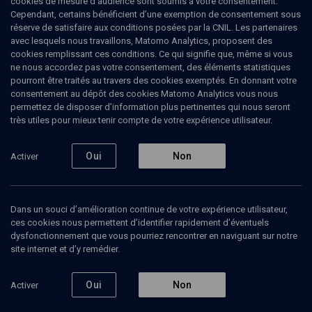
cookies de mesure d’audience sont soumis à votre consentement.
Cependant, certains bénéficient d’une exemption de consentement sous
réserve de satisfaire aux conditions posées par la CNIL. Les partenaires
PHILOSOPHIE
avec lesquels nous travaillons, Matomo Analytics, proposent des
Le judaïsme et les origines de l'Islam: le
cookies remplissant ces conditions. Ce qui signifie que, même si vous
paysage originel
(1/3)
ne nous accordez pas votre consentement, des éléments statistiques
pourront être traités au travers des cookies exemptés. En donnant votre
Coran et Targum Coïncidences
consentement au dépôt des cookies Matomo Analytics vous nous
permettez de disposer d’information plus pertinentes qui nous seront
et contrastes
très utiles pour mieux tenir compte de votre expérience utilisateur.
Geneviève
Gobillot
, islamologue
Oui
Non
Activer
05 mars 2006
COLLOQUE
•
PHILOSOPHIE
•
CONFÉRENCES
Dans un souci d’amélioration continue de votre expérience utilisateur,
ces cookies nous permettent d’identifier rapidement d’éventuels
dysfonctionnement que vous pourriez rencontrer en naviguant sur notre
site internet et d’y remédier.
Ajouter
Partager
Télécharger l’audio
J’aime
Oui
Non
Activer
Episodes
Contenus associés
Intervenants
Docum