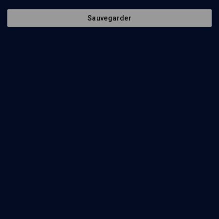
Sauvegarder
30
min
Le judaïsme et les origines de l'Islam: le paysage originel
(1/3)
Coran et Targum Coïncidences et contrastes
Geneviève Gobillot
27
min