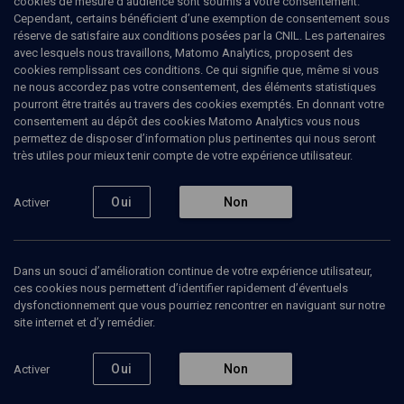
cookies de mesure d’audience sont soumis à votre consentement.
Cependant, certains bénéficient d’une exemption de consentement sous
réserve de satisfaire aux conditions posées par la CNIL. Les partenaires
PHILOSOPHIE
avec lesquels nous travaillons, Matomo Analytics, proposent des
Le colloque des intellectuels juifs de
cookies remplissant ces conditions. Ce qui signifie que, même si vous
langue française
(2/13)
ne nous accordez pas votre consentement, des éléments statistiques
pourront être traités au travers des cookies exemptés. En donnant votre
Images des violences, violences
consentement au dépôt des cookies Matomo Analytics vous nous
permettez de disposer d’information plus pertinentes qui nous seront
des images
très utiles pour mieux tenir compte de votre expérience utilisateur.
Jean-Jacques
Moscovitz
, psychanalyste
Oui
Non
Activer
Daniel
Dayan
, sociologue
+
4
autres
19 mars 2017
Dans un souci d’amélioration continue de votre expérience utilisateur,
ces cookies nous permettent d’identifier rapidement d’éventuels
COLLOQUE
•
CONFÉRENCES
•
PHILOSOPHIE
dysfonctionnement que vous pourriez rencontrer en naviguant sur notre
site internet et d’y remédier.
Oui
Non
Activer
Ajouter
Partager
Télécharger l’audio
J’aime