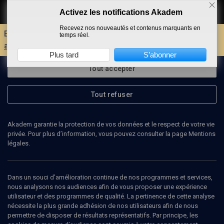
Activez les notifications Akadem
Faire un don
Recevez nos nouveautés et contenus marquants en
Envie d'encore plus d'AKADEM ?
Découvrez les
temps réel.
avantages d'un compte !
Plus tard
S’abonner
Tout accepter
Tout refuser
Akadem garantie la protection de vos données et le respect de votre vie
privée. Pour plus d’information, vous pouvez consulter la page Mentions
légales.
Dans un souci d’amélioration continue de nos programmes et services,
nous analysons nos audiences afin de vous proposer une expérience
utilisateur et des programmes de qualité. La pertinence de cette analyse
nécessite la plus grande adhésion de nos utilisateurs afin de nous
34
min
permettre de disposer de résultats représentatifs. Par principe, les