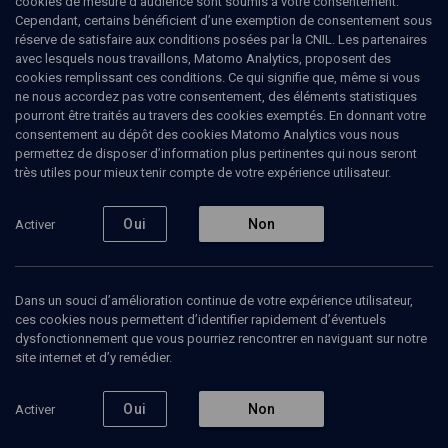
cookies de mesure d’audience sont soumis à votre consentement.
Cependant, certains bénéficient d’une exemption de consentement sous
réserve de satisfaire aux conditions posées par la CNIL. Les partenaires
PHILOSOPHIE
avec lesquels nous travaillons, Matomo Analytics, proposent des
Circoncision et castration dans
cookies remplissant ces conditions. Ce qui signifie que, même si vous
ne nous accordez pas votre consentement, des éléments statistiques
la Bible
pourront être traités au travers des cookies exemptés. En donnant votre
consentement au dépôt des cookies Matomo Analytics vous nous
permettez de disposer d’information plus pertinentes qui nous seront
Brit mila et psychanalyse
très utiles pour mieux tenir compte de votre expérience utilisateur.
Raphaël
Draï
, professeur de droit
Oui
Non
Activer
14 novembre 2004
COLLOQUE
•
PHILO
•
CONFÉRENCES
Dans un souci d’amélioration continue de votre expérience utilisateur,
ces cookies nous permettent d’identifier rapidement d’éventuels
dysfonctionnement que vous pourriez rencontrer en naviguant sur notre
Ajouter
Partager
Télécharger l’audio
J’aime
site internet et d’y remédier.
Oui
Non
Activer
Contenus associés
Intervenants
Organisateurs