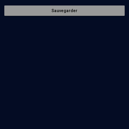
Sauvegarder
Les sources juives de la psychanalyse
PHILOSOPHIE
Lacan lecteur de la Bible
Gérard Haddad
Regarder