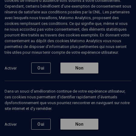
cookies de mesure d’audience sont soumis à votre consentement.
Cependant, certains bénéficient d’une exemption de consentement sous
réserve de satisfaire aux conditions posées par la CNIL. Les partenaires
POLITIQUE
avec lesquels nous travaillons, Matomo Analytics, proposent des
L'éthique dans l'action sociale et
cookies remplissant ces conditions. Ce qui signifie que, même si vous
médico-sociale
(2/4)
ne nous accordez pas votre consentement, des éléments statistiques
pourront être traités au travers des cookies exemptés. En donnant votre
Religions, laïcité et éthique en
consentement au dépôt des cookies Matomo Analytics vous nous
permettez de disposer d’information plus pertinentes qui nous seront
travail social
très utiles pour mieux tenir compte de votre expérience utilisateur.
Michel
Thierry
, Ancien vice-président du Conseil supérieur du
Oui
Non
Activer
travail social (CSTS)
Marcel
Jaeger
, Professeur au CNAM
+
2
autres
Dans un souci d’amélioration continue de votre expérience utilisateur,
12 janvier 2017
ces cookies nous permettent d’identifier rapidement d’éventuels
dysfonctionnement que vous pourriez rencontrer en naviguant sur notre
CONFÉRENCES
•
COLLOQUE
•
POLITIQUE
site internet et d’y remédier.
Oui
Non
Activer
Ajouter
Partager
Télécharger l’audio
J’aime