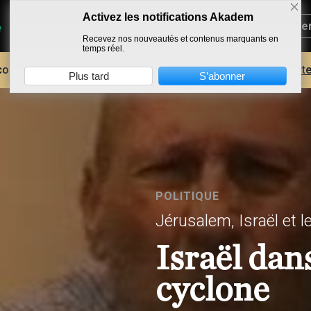
Activez les notifications Akadem
Recevez nos nouveautés et contenus marquants en
temps réel.
core plus d'AKADEM ?
Découvrez les avantages d'un compte
Plus tard
S’abonner
POLITIQUE
Jérusalem, Israël et
Israël dans
cyclone