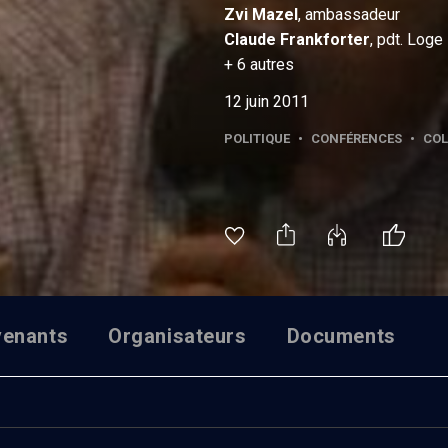
Zvi
Mazel
, ambassadeur
Claude
Frankforter
, pdt. Log
+
6
autres
12 juin 2011
POLITIQUE
•
CONFÉRENCES
•
COL
venants
Organisateurs
Documents