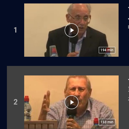
1
194
min
2
153
min