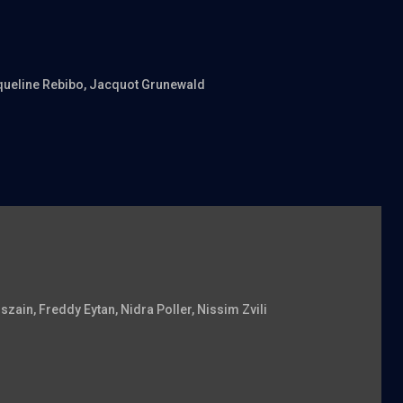
queline Rebibo
, Jacquot Grunewald
nszain
, Freddy Eytan
, Nidra Poller
, Nissim Zvili