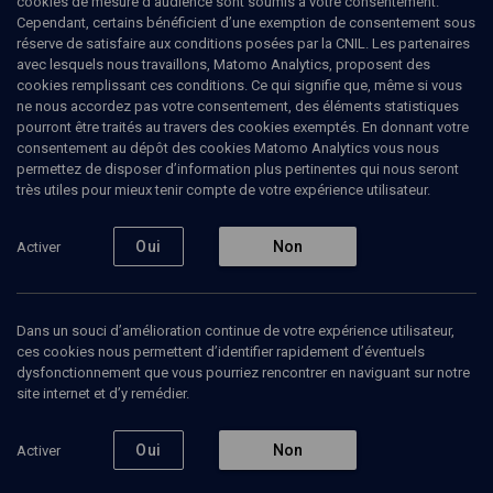
cookies de mesure d’audience sont soumis à votre consentement.
Cependant, certains bénéficient d’une exemption de consentement sous
réserve de satisfaire aux conditions posées par la CNIL. Les partenaires
HISTOIRE
avec lesquels nous travaillons, Matomo Analytics, proposent des
Hommage à Gérard Nahon
(1/3)
cookies remplissant ces conditions. Ce qui signifie que, même si vous
ne nous accordez pas votre consentement, des éléments statistiques
L'historien du judaïsme
pourront être traités au travers des cookies exemptés. En donnant votre
consentement au dépôt des cookies Matomo Analytics vous nous
permettez de disposer d’information plus pertinentes qui nous seront
Denis
Lévy-Willard
, chercheur
très utiles pour mieux tenir compte de votre expérience utilisateur.
Haïm
Korsia
, Grand rabbin de France
+
19
autres
Oui
Non
Activer
30 janvier 2019
COLLOQUE
•
CONFÉRENCES
•
HISTOIRE
Dans un souci d’amélioration continue de votre expérience utilisateur,
ces cookies nous permettent d’identifier rapidement d’éventuels
dysfonctionnement que vous pourriez rencontrer en naviguant sur notre
site internet et d’y remédier.
Ajouter
Partager
Télécharger l’audio
J’aime
Oui
Non
Activer
Episodes
Contenus associés
Intervenants
Docum