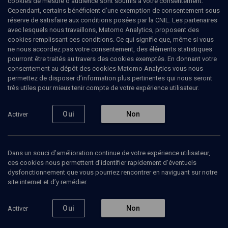
cookies de mesure d’audience sont soumis à votre consentement.
Cependant, certains bénéficient d’une exemption de consentement sous
réserve de satisfaire aux conditions posées par la CNIL. Les partenaires
POLITIQUE
avec lesquels nous travaillons, Matomo Analytics, proposent des
Grandes voix du judaïsme francophone
cookies remplissant ces conditions. Ce qui signifie que, même si vous
au 20e siècle
(3/7)
ne nous accordez pas votre consentement, des éléments statistiques
pourront être traités au travers des cookies exemptés. En donnant votre
Fallait-il participer à Durban II?
consentement au dépôt des cookies Matomo Analytics vous nous
permettez de disposer d’information plus pertinentes qui nous seront
très utiles pour mieux tenir compte de votre expérience utilisateur.
Claude
Goasguen
, député-maire
19 mars 2008
Oui
Non
Activer
COLLOQUE
•
POLITIQUE
•
CONFÉRENCES
Dans un souci d’amélioration continue de votre expérience utilisateur,
ces cookies nous permettent d’identifier rapidement d’éventuels
dysfonctionnement que vous pourriez rencontrer en naviguant sur notre
Ajouter
Partager
Télécharger l’audio
J’aime
site internet et d’y remédier.
Episodes
Contenus associés
Intervenants
Organ
Oui
Non
Activer