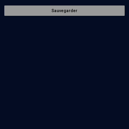
Sauvegarder
35
min
Grandes voix du judaïsme francophone au 20e siècle
(1/7)
Spécificité juive en sciences sociales
Tobie Nathan
14
min