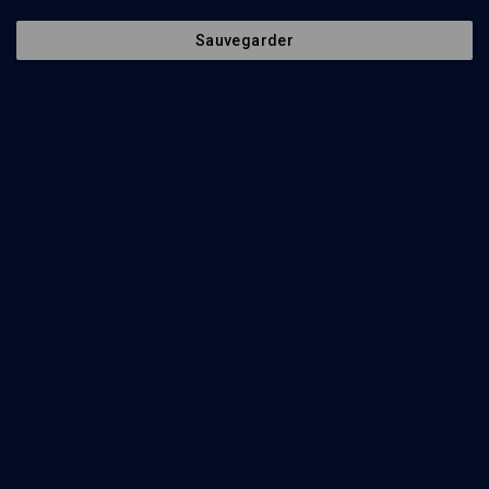
Sauvegarder
11
min
Freud : héritage juif, héritage universel
(1/11)
La notion de schize de Maïmonide à Freud
Gérard Haddad
38
min