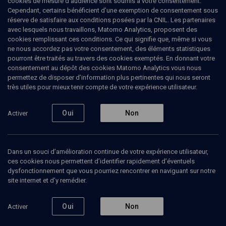
cookies de mesure d’audience sont soumis à votre consentement.
Cependant, certains bénéficient d’une exemption de consentement sous
réserve de satisfaire aux conditions posées par la CNIL. Les partenaires
PHILOSOPHIE
avec lesquels nous travaillons, Matomo Analytics, proposent des
Freud : héritage juif, héritage universel
cookies remplissant ces conditions. Ce qui signifie que, même si vous
(1/11)
ne nous accordez pas votre consentement, des éléments statistiques
pourront être traités au travers des cookies exemptés. En donnant votre
La notion de schize de
consentement au dépôt des cookies Matomo Analytics vous nous
permettez de disposer d’information plus pertinentes qui nous seront
Maïmonide à Freud
très utiles pour mieux tenir compte de votre expérience utilisateur.
Gérard
Haddad
, psychiatre-psychanalyste
Oui
Non
Activer
13 décembre 2009
PHILOSOPHIE
•
CONFÉRENCES
•
COLLOQUE
Dans un souci d’amélioration continue de votre expérience utilisateur,
ces cookies nous permettent d’identifier rapidement d’éventuels
dysfonctionnement que vous pourriez rencontrer en naviguant sur notre
1
site internet et d’y remédier.
Ajouter
Partager
Télécharger l’audio
J’aime
Oui
Non
Activer
Episodes
Contenus associés
Intervenants
Organ