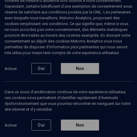
cookies de mesure d’audience sont soumis à votre consentement.
Cependant, certains bénéficient d’une exemption de consentement sous
réserve de satisfaire aux conditions posées par la CNIL. Les partenaires
POLITIQUE
avec lesquels nous travaillons, Matomo Analytics, proposent des
Le blasphème, droit ou délit
cookies remplissant ces conditions. Ce qui signifie que, même si vous
ne nous accordez pas votre consentement, des éléments statistiques
pourront être traités au travers des cookies exemptés. En donnant votre
Démocratie et religion (4/9)
consentement au dépôt des cookies Matomo Analytics vous nous
permettez de disposer d’information plus pertinentes qui nous seront
Baha
Bukhari
, caricaturiste
très utiles pour mieux tenir compte de votre expérience utilisateur.
Yaron
London
, journaliste
+
5
autres
Oui
Non
Activer
05 juin 2012
CONFÉRENCES
•
POLITIQUE
•
COLLOQUE
Dans un souci d’amélioration continue de votre expérience utilisateur,
ces cookies nous permettent d’identifier rapidement d’éventuels
dysfonctionnement que vous pourriez rencontrer en naviguant sur notre
site internet et d’y remédier.
Ajouter
Partager
Télécharger l’audio
J’aime
Oui
Non
Activer
Contenus associés
Intervenants
Organisateurs