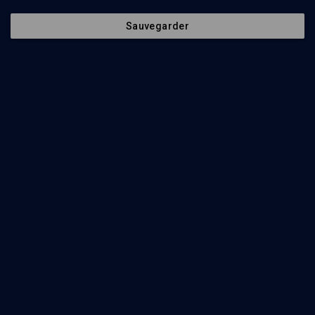
Sauvegarder
120
min
Demain les juifs de France
(1/9)
Quels nouveaux défis pour les juifs de France ?
Richard Prasquier
, Gilles Bernheim
, Eric Halimi
, Francis Kalifat
120
min