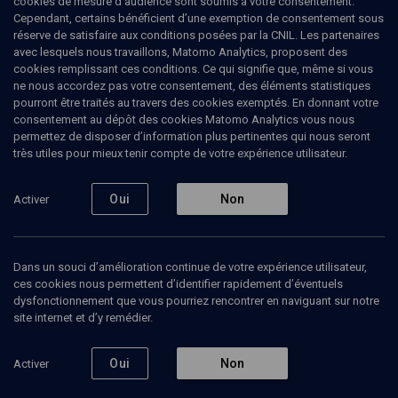
cookies de mesure d’audience sont soumis à votre consentement.
Cependant, certains bénéficient d’une exemption de consentement sous
réserve de satisfaire aux conditions posées par la CNIL. Les partenaires
VIE JUIVE
avec lesquels nous travaillons, Matomo Analytics, proposent des
Demain les juifs de France
(7/9)
cookies remplissant ces conditions. Ce qui signifie que, même si vous
ne nous accordez pas votre consentement, des éléments statistiques
Israël : la bataille de l'opinion
pourront être traités au travers des cookies exemptés. En donnant votre
consentement au dépôt des cookies Matomo Analytics vous nous
permettez de disposer d’information plus pertinentes qui nous seront
Jacques
Tarnero
, documentariste
très utiles pour mieux tenir compte de votre expérience utilisateur.
Meyer
Habib
, homme politique franco-israélien
+
5
autres
Oui
Non
Activer
20 novembre 2011
COLLOQUE
•
VIE JUIVE
•
CONFÉRENCES
Dans un souci d’amélioration continue de votre expérience utilisateur,
ces cookies nous permettent d’identifier rapidement d’éventuels
dysfonctionnement que vous pourriez rencontrer en naviguant sur notre
site internet et d’y remédier.
Ajouter
Partager
Télécharger l’audio
J’aime
Oui
Non
Activer
Episodes
Contenus associés
Intervenants
Organ