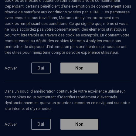
cookies de mesure d’audience sont soumis à votre consentement.
Cependant, certains bénéficient d’une exemption de consentement sous
réserve de satisfaire aux conditions posées par la CNIL. Les partenaires
HISTOIRE
avec lesquels nous travaillons, Matomo Analytics, proposent des
A qui appartenaient ces tableaux?
cookies remplissant ces conditions. Ce qui signifie que, même si vous
(9/20)
ne nous accordez pas votre consentement, des éléments statistiques
pourront être traités au travers des cookies exemptés. En donnant votre
La perspective allemande
consentement au dépôt des cookies Matomo Analytics vous nous
permettez de disposer d’information plus pertinentes qui nous seront
très utiles pour mieux tenir compte de votre expérience utilisateur.
Harald
König
, haut fonctionnaire allemand
15 septembre 2008
Oui
Non
Activer
CONFÉRENCES
•
COLLOQUE
•
HISTOIRE
Dans un souci d’amélioration continue de votre expérience utilisateur,
ces cookies nous permettent d’identifier rapidement d’éventuels
dysfonctionnement que vous pourriez rencontrer en naviguant sur notre
Ajouter
Partager
Télécharger l’audio
J’aime
site internet et d’y remédier.
Episodes
Contenus associés
Intervenants
Organ
Oui
Non
Activer