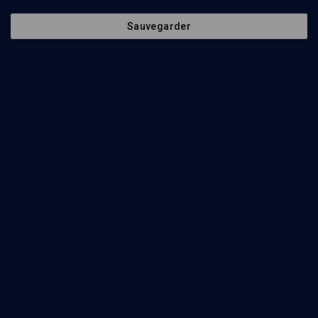
Sauvegarder
46
min
A qui appartenaient ces tableaux?
(1/20)
Recherches de provenance et restitutions
Uwe Hartmann
20
min