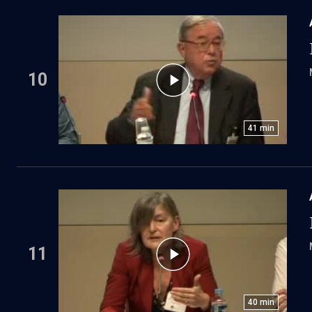
10
41
min
11
40
min