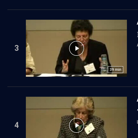
3
39
min
4