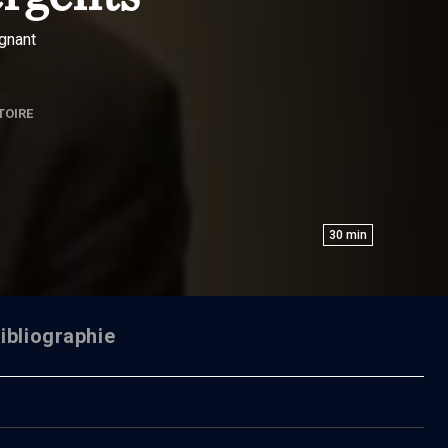
ignant
TOIRE
30
min
ibliographie