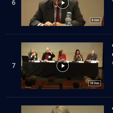
6
9
min
7
74
min