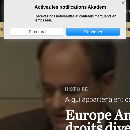
Activez les notifications Akadem
Recevez nos nouveautés et contenus marquants en
temps réel.
core plus d'AKADEM ?
Découvrez les avantages d'un compte
Plus tard
S’abonner
HISTOIRE
A qui appartenaient c
Europe Am
droits div