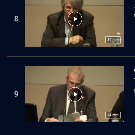
8
30
min
9
34
min