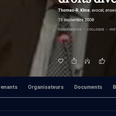
Thomas-R.
Kline
, avocat, ense
15 septembre 2008
CONFÉRENCES
•
COLLOQUE
•
HIS
venants
Organisateurs
Documents
B