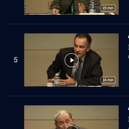
25
min
5
24
min