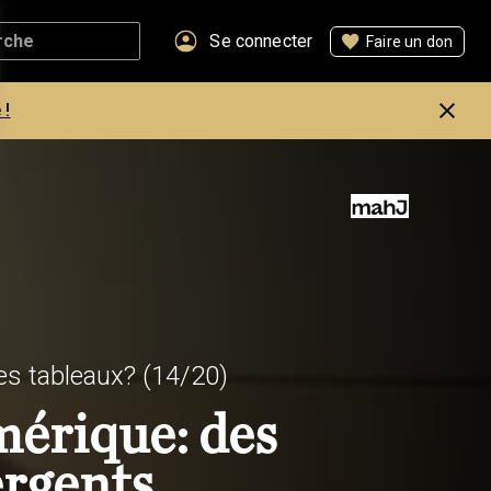
Se connecter
Faire un don
 !
es tableaux?
(14/20)
érique: des
ergents