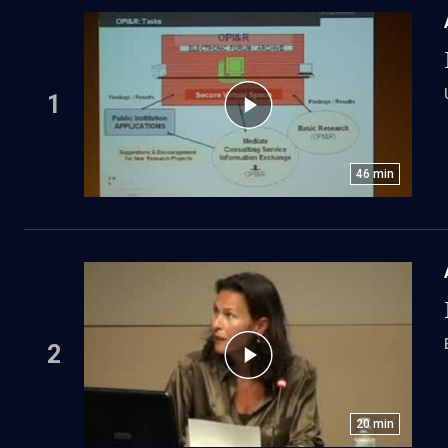
1
46
min
2
20
min