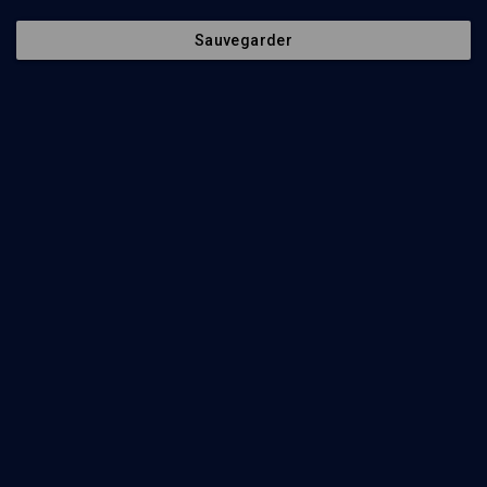
Sauvegarder
Ethnomusicologie du judaïsme éthiopien
VIE JUIVE
Le chant des Falachas
Olivier Tourny
Regarder