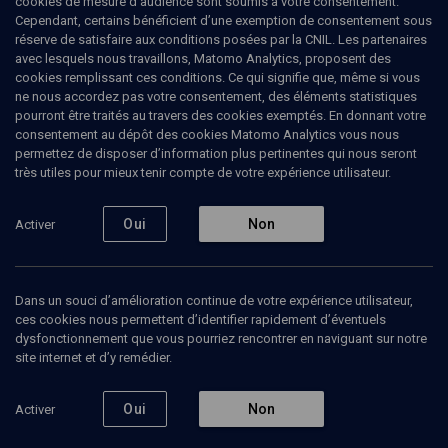
cookies de mesure d’audience sont soumis à votre consentement.
Cependant, certains bénéficient d’une exemption de consentement sous
réserve de satisfaire aux conditions posées par la CNIL. Les partenaires
POLITIQUE
avec lesquels nous travaillons, Matomo Analytics, proposent des
Etre demandeur d’asile
cookies remplissant ces conditions. Ce qui signifie que, même si vous
ne nous accordez pas votre consentement, des éléments statistiques
aujourd’hui
pourront être traités au travers des cookies exemptés. En donnant votre
consentement au dépôt des cookies Matomo Analytics vous nous
permettez de disposer d’information plus pertinentes qui nous seront
Israël, Terre promise?
très utiles pour mieux tenir compte de votre expérience utilisateur.
Lisa
Anteby-Yemini
, anthropologue
Oui
Non
Activer
04 mai 2011
CONFÉRENCES
•
POLITIQUE
•
CONF.
Dans un souci d’amélioration continue de votre expérience utilisateur,
ces cookies nous permettent d’identifier rapidement d’éventuels
dysfonctionnement que vous pourriez rencontrer en naviguant sur notre
Ajouter
Partager
Télécharger l’audio
J’aime
site internet et d’y remédier.
Oui
Non
Activer
Contenus associés
Intervenants
Organisateurs