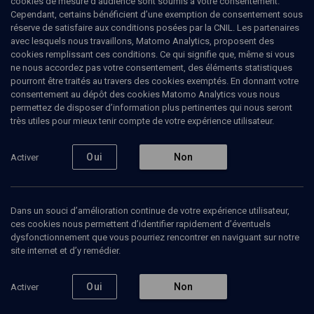
cookies de mesure d’audience sont soumis à votre consentement.
par Snoop Dogg
Cependant, certains bénéficient d’une exemption de consentement sous
réserve de satisfaire aux conditions posées par la CNIL. Les partenaires
avec lesquels nous travaillons, Matomo Analytics, proposent des
Ressusciter les sons juifs engloutis
cookies remplissant ces conditions. Ce qui signifie que, même si vous
ne nous accordez pas votre consentement, des éléments statistiques
Laurence
Haziza
, directrice du festival Jazz’n Klezmer
pourront être traités au travers des cookies exemptés. En donnant votre
Josh
Dolgin (Socalled)
, musicien
consentement au dépôt des cookies Matomo Analytics vous nous
permettez de disposer d’information plus pertinentes qui nous seront
02 juillet 2026
très utiles pour mieux tenir compte de votre expérience utilisateur.
Oui
Non
Activer
2
Ajouter
Partager
Télécharger l’audio
J’aime
Dans un souci d’amélioration continue de votre expérience utilisateur,
ces cookies nous permettent d’identifier rapidement d’éventuels
Intervenants
Organisateurs
dysfonctionnement que vous pourriez rencontrer en naviguant sur notre
site internet et d’y remédier.
Oui
Non
Activer
LAURENCE HAZIZA
directrice du festival Jazz’n Klezmer