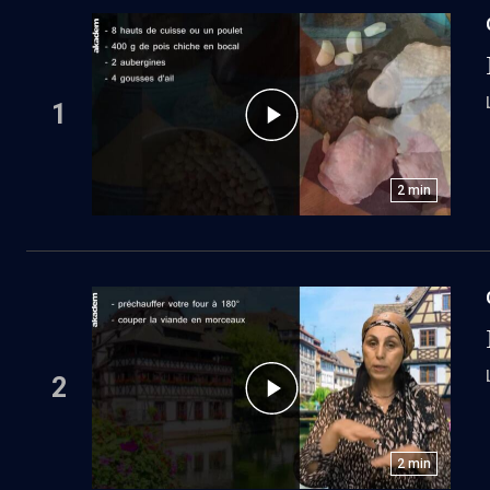
1
2
min
2
2
min