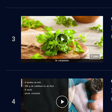
3
1
min
4