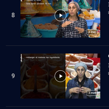
8
3
min
9
2
min