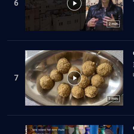
6
2
min
7
1
min