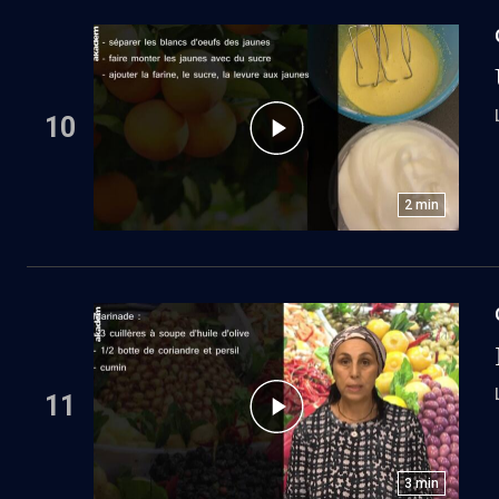
10
2
min
11
3
min