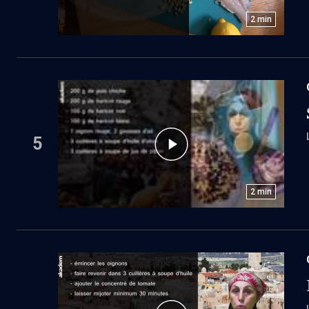
2
min
5
2
min