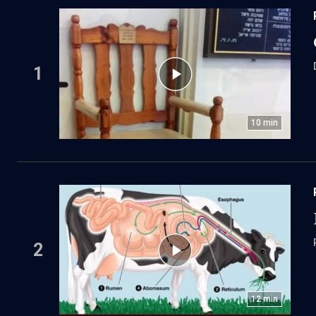
1
10
min
2
12
min