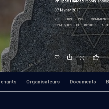
Philippe
Haddad
, rabbin, ensei
07 février 2013
VIE JUIVE
•
POUR COMMENCE
PRATIQUES ET RITUELS
•
ALEF
venants
Organisateurs
Documents
B