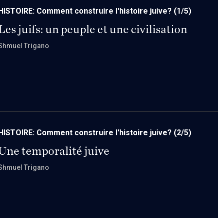
Comment écrire cett
HISTOIRE: Comment construire l'histoire juive?
(1/5)
cohérence? Et une c
Les juifs: un peuple et une civilisation
Shmuel Trigano
HISTOIRE: Comment construire l'histoire juive?
(2/5)
Une temporalité juive
Shmuel Trigano