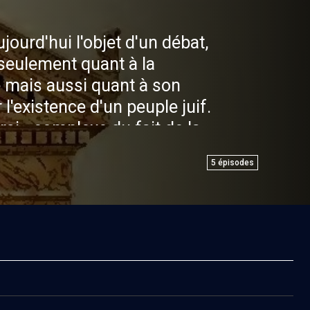
ujourd'hui l'objet d'un débat,
 seulement quant à la
re mais aussi quant à son
l'existence d'un peuple juif.
vrai - complexe du fait de la
t de la permanence étonante
5
épisodes
i un Hébreu du 6ème siècle
 revenait, il pourrait
son chemin en hébreu,
e dans Jérusalem et y révérer
aussi l'histoire unique d'un
re une dispersion planétaire
taour d'Eretz Israël.