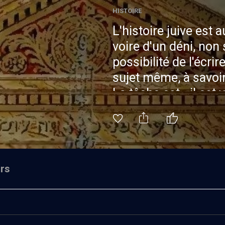
HISTOIRE
L'histoire juive est a
voire d'un déni, non
possibilité de l'écri
sujet même, à savoir 
La tâche est - il est 
très longue durée e
de cette histoire. S
d'avant l'ère commune
toujours demander 
rs
retrouver la capital
le même Dieu. C'est 
peuple oscillant ent
et une unification au