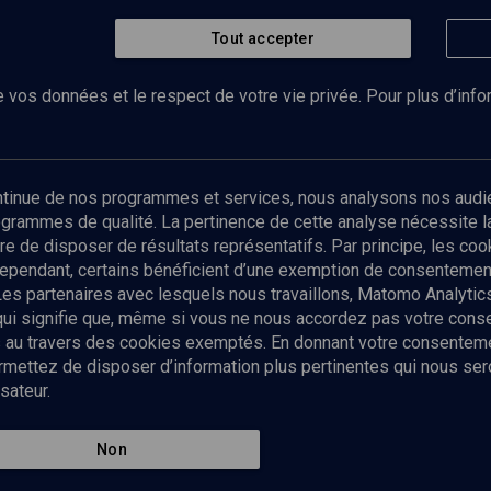
Tout accepter
 vos données et le respect de votre vie privée. Pour plus d’inf
Abonnez-vous à notre newsletter
ontinue de nos programmes et services, nous analysons nos audi
rogrammes de qualité. La pertinence de cette analyse nécessite 
Envoyer
tre de disposer de résultats représentatifs. Par principe, les c
ependant, certains bénéficient d’une exemption de consentement
Les partenaires avec lesquels nous travaillons, Matomo Analyti
 qui signifie que, même si vous ne nous accordez pas votre con
tés au travers des cookies exemptés. En donnant votre consente
ettez de disposer d’information plus pertinentes qui nous seron
sateur.
es
Qui sommes-nous ?
La rédaction
Nos soutiens
Non
Politique de protection des do