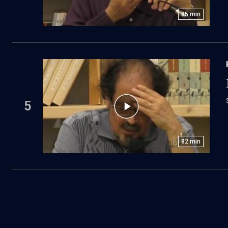
85
min
5
82
min