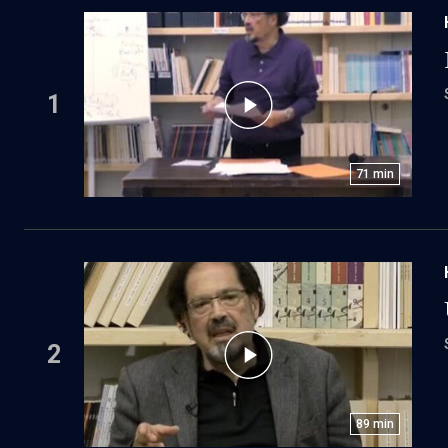
1
71
min
2
89
min