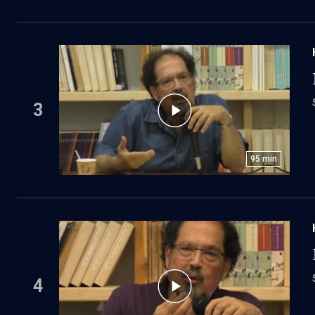
3
95
min
4