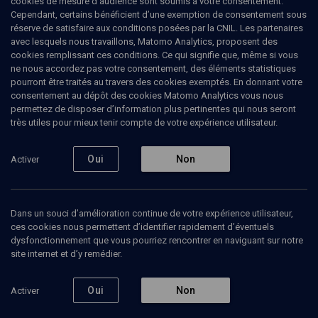
cookies de mesure d’audience sont soumis à votre consentement.
Cependant, certains bénéficient d’une exemption de consentement sous
réserve de satisfaire aux conditions posées par la CNIL. Les partenaires
COLLOQUE
avec lesquels nous travaillons, Matomo Analytics, proposent des
Ce que le judaïsme sait de la fin
cookies remplissant ces conditions. Ce qui signifie que, même si vous
ne nous accordez pas votre consentement, des éléments statistiques
du monde
pourront être traités au travers des cookies exemptés. En donnant votre
consentement au dépôt des cookies Matomo Analytics vous nous
Collège des Études juives de l'Alliance
Paris
17
permettez de disposer d’information plus pertinentes qui nous seront
israélite universelle
novembre
très utiles pour mieux tenir compte de votre expérience utilisateur.
2012
Oui
Non
PHILOSOPHIE
Activer
Les “temps messianiques” ou “le monde qui vient”,
conjuguent à la fois un scénario événementiel et une
philosophie éthique, inscrivant dans le
Dans un souci d’amélioration continue de votre expérience utilisateur,
bouleversement historique, voire cosmique, un enjeu
ces cookies nous permettent d’identifier rapidement d’éventuels
spirituel et moral engageant toute l’humanité. Quels
dysfonctionnement que vous pourriez rencontrer en naviguant sur notre
événements sont censés devoir conduire à “la fin des
site internet et d’y remédier.
temps” ? Les événements prévus sont à la fois flous
et très précis. Y a-t-il là un modèle dans lequel
différentes générations, différentes configurations
Oui
Non
Activer
historiques, voire différentes religions ont pu
reconnaître leur propre temps ?