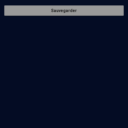
Voir le programme en PDF
Sauvegarder
Ajouter
Partager
J’aime
Séances
Organisateurs
133
min
Ce que le judaïsme sait de la fin du monde
(1/2)