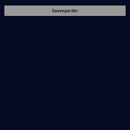
Sauvegarder
HISTOIRE
Les juifs anticolonialistes en Algérie
Benjamin Stora, Jessica Hammerman, Pierre-Jean Le-Foll-Luciani
Regarder
Rupture avec la terre natale