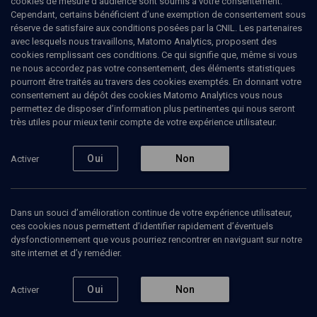
cookies de mesure d’audience sont soumis à votre consentement.
Cependant, certains bénéficient d’une exemption de consentement sous
réserve de satisfaire aux conditions posées par la CNIL. Les partenaires
L'Odyssée de Simon, de Jean Nakache
avec lesquels nous travaillons, Matomo Analytics, proposent des
cookies remplissant ces conditions. Ce qui signifie que, même si vous
Elishéva
Gottfarstein
, journaliste
ne nous accordez pas votre consentement, des éléments statistiques
pourront être traités au travers des cookies exemptés. En donnant votre
05 janvier 2024
consentement au dépôt des cookies Matomo Analytics vous nous
CULTURE
•
LIVRES
•
MAGAZINE
permettez de disposer d’information plus pertinentes qui nous seront
très utiles pour mieux tenir compte de votre expérience utilisateur.
Oui
Non
Activer
Ajouter
Partager
Télécharger l’audio
J’aime
Contenus associés
Intervenants
Organisateurs
Dans un souci d’amélioration continue de votre expérience utilisateur,
ces cookies nous permettent d’identifier rapidement d’éventuels
dysfonctionnement que vous pourriez rencontrer en naviguant sur notre
site internet et d’y remédier.
D'autres causes que la notre (2/3)
Oui
Non
Activer