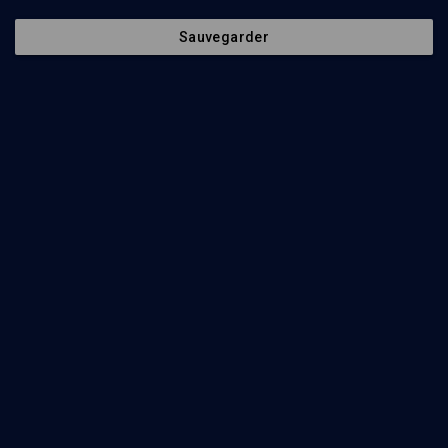
Sauvegarder
40
min
Torah et « justice sociale »
(1/3)
Précis d'économie messianique
Rony Klein
34
min