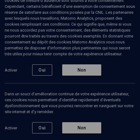
cookies de mesure d’audience sont soumis à votre consentement.
Cependant, certains bénéficient d’une exemption de consentement sous
COURS
réserve de satisfaire aux conditions posées par la CNIL. Les partenaires
avec lesquels nous travaillons, Matomo Analytics, proposent des
Torah et « justice sociale »
(2/3)
cookies remplissant ces conditions. Ce qui signifie que, même si vous
ne nous accordez pas votre consentement, des éléments statistiques
Quand le riche mord la poussière
pourront être traités au travers des cookies exemptés. En donnant votre
consentement au dépôt des cookies Matomo Analytics vous nous
permettez de disposer d’information plus pertinentes qui nous seront
Rony
Klein
, professeur de philosophie et de littérature
très utiles pour mieux tenir compte de votre expérience utilisateur.
française
09 janvier 2024
Oui
Non
Activer
PHILOSOPHIE
•
UNIVERSITÉ
•
COURS
Dans un souci d’amélioration continue de votre expérience utilisateur,
ces cookies nous permettent d’identifier rapidement d’éventuels
Ajouter
Partager
Télécharger l’audio
J’aime
dysfonctionnement que vous pourriez rencontrer en naviguant sur notre
site internet et d’y remédier.
Episodes
Contenus associés
Intervenants
Organ
Oui
Non
Activer