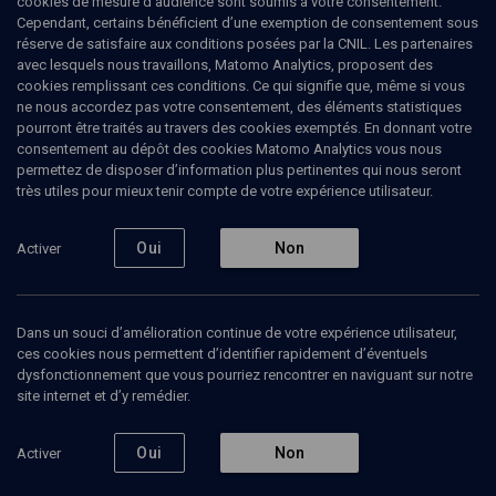
cookies de mesure d’audience sont soumis à votre consentement.
Cependant, certains bénéficient d’une exemption de consentement sous
réserve de satisfaire aux conditions posées par la CNIL. Les partenaires
CHRONIQUE
avec lesquels nous travaillons, Matomo Analytics, proposent des
Techouva: l'éternel retour
cookies remplissant ces conditions. Ce qui signifie que, même si vous
ne nous accordez pas votre consentement, des éléments statistiques
pourront être traités au travers des cookies exemptés. En donnant votre
Pour commencer: la faute et sa réparation
consentement au dépôt des cookies Matomo Analytics vous nous
permettez de disposer d’information plus pertinentes qui nous seront
Philippe
Haddad
, rabbin, enseignant
très utiles pour mieux tenir compte de votre expérience utilisateur.
11 septembre 2014
Oui
Non
Activer
LIMOUD
•
CONCEPTS CLÉS
•
POUR COMMENCER
•
ALEF/BET
Dans un souci d’amélioration continue de votre expérience utilisateur,
ces cookies nous permettent d’identifier rapidement d’éventuels
Ajouter
Partager
Télécharger l’audio
J’aime
dysfonctionnement que vous pourriez rencontrer en naviguant sur notre
site internet et d’y remédier.
Contenus associés
Intervenants
Organisateurs
Oui
Non
Activer