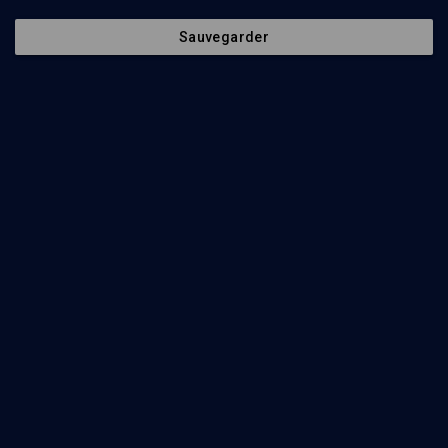
Tichri: réflexion et introspection
Sauvegarder
VIE JUIVE
Le concept de techouva
Armand Lévy
Regarder