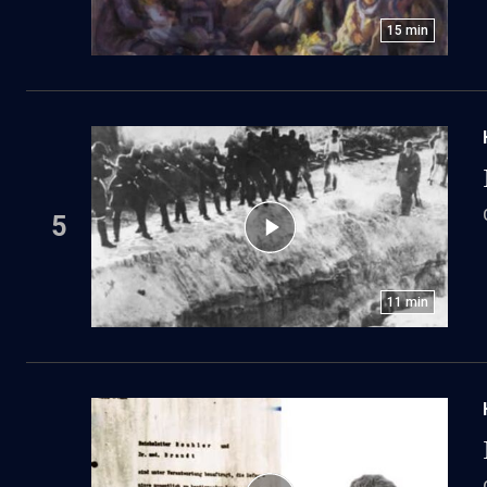
15
min
5
11
min