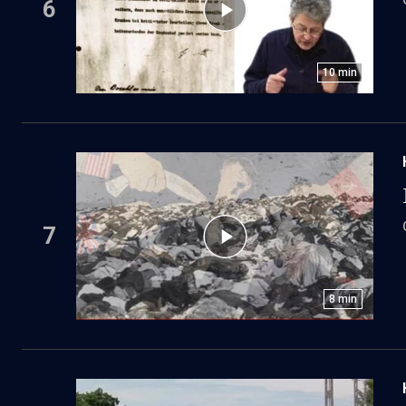
6
10
min
7
8
min