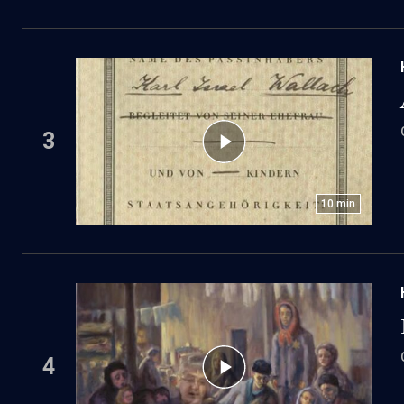
3
10
min
4