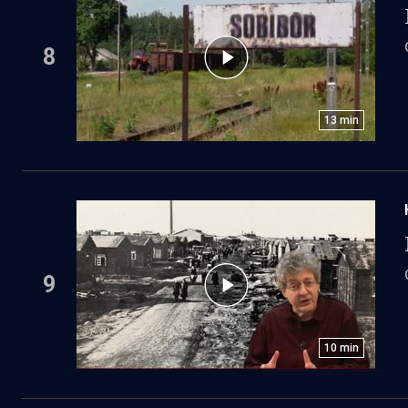
8
13
min
9
10
min