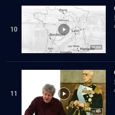
10
10
min
11
10
min