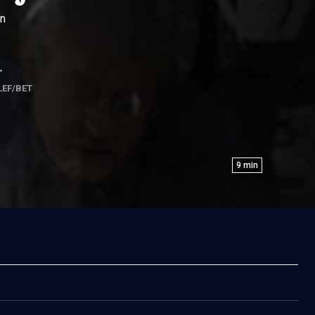
en
•
LEF/BET
9
min