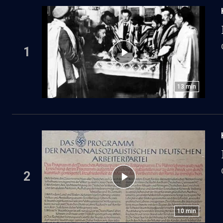
1
13
min
2
10
min