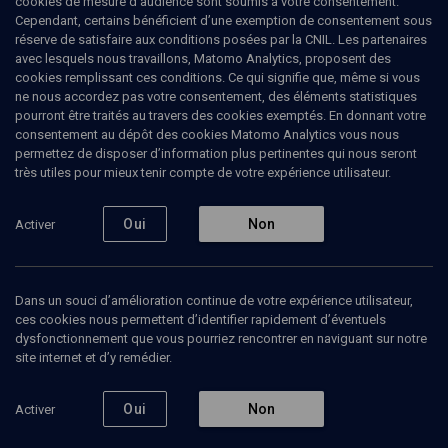
cookies de mesure d’audience sont soumis à votre consentement.
Pictures of the Holocaust
(1/3)
Cependant, certains bénéficient d’une exemption de consentement sous
réserve de satisfaire aux conditions posées par la CNIL. Les partenaires
Photographing Persecution
avec lesquels nous travaillons, Matomo Analytics, proposent des
cookies remplissant ces conditions. Ce qui signifie que, même si vous
Before the War
ne nous accordez pas votre consentement, des éléments statistiques
pourront être traités au travers des cookies exemptés. En donnant votre
Louis
Kaplan
, Professeur en histoire et théorie de la
consentement au dépôt des cookies Matomo Analytics vous nous
photographie à l'Université de Toronto
permettez de disposer d’information plus pertinentes qui nous seront
très utiles pour mieux tenir compte de votre expérience utilisateur.
Robert
Mueller-Stahl
, historien
+
1
autre
Oui
Non
Activer
29 janvier 2024
HISTOIRE DE LA SHOAH
•
PHOTOGRAPHIE
Dans un souci d’amélioration continue de votre expérience utilisateur,
ces cookies nous permettent d’identifier rapidement d’éventuels
dysfonctionnement que vous pourriez rencontrer en naviguant sur notre
Ajouter
Partager
Télécharger l’audio
J’aime
site internet et d’y remédier.
Oui
Non
Activer
Episodes
Contenus associés
Intervenants
Organ