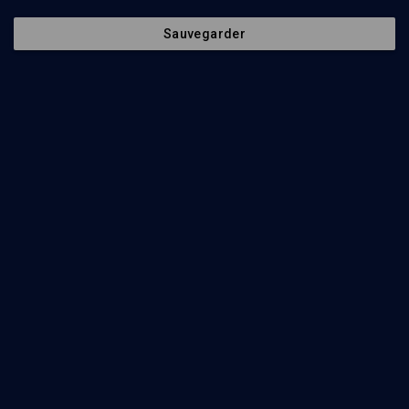
Sauvegarder
42
min
The Photography of Persecution. Pictures of the Holocaust
(1/3)
Photographing Persecution Before the War
Louis Kaplan
, Robert Mueller-Stahl
, Dominique Trimbur
49
min