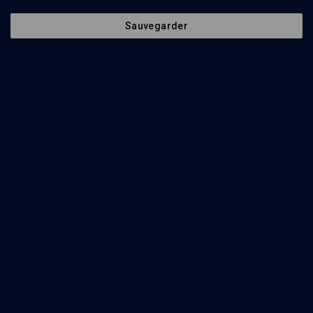
Sauvegarder
LIMOUD
Vaye'hi: le signe de la fin des temps
Daniel Elkouby
Regarder
Que dit le Midrach ? - n° 12