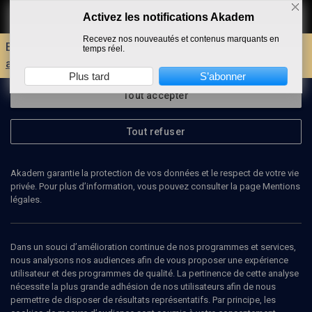
Activez les notifications Akadem
Faire un don
Recevez nos nouveautés et contenus marquants en
Envie d'encore plus d'AKADEM ?
Découvrez les
temps réel.
avantages d'un compte !
Plus tard
S’abonner
Tout accepter
Tout refuser
Akadem garantie la protection de vos données et le respect de votre vie
privée. Pour plus d’information, vous pouvez consulter la page Mentions
légales.
35
min
Dans un souci d’amélioration continue de nos programmes et services,
nous analysons nos audiences afin de vous proposer une expérience
utilisateur et des programmes de qualité. La pertinence de cette analyse
LIMOUD
nécessite la plus grande adhésion de nos utilisateurs afin de nous
permettre de disposer de résultats représentatifs. Par principe, les
Vayé'hi : petits crimes en famille