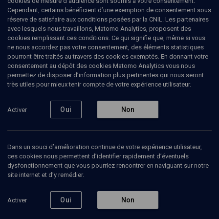
cookies de mesure d’audience sont soumis à votre consentement.
Cependant, certains bénéficient d’une exemption de consentement sous
réserve de satisfaire aux conditions posées par la CNIL. Les partenaires
La vengeance en héritage - n° 12
avec lesquels nous travaillons, Matomo Analytics, proposent des
cookies remplissant ces conditions. Ce qui signifie que, même si vous
Mathias
Vaisbrot
, ingénieur
ne nous accordez pas votre consentement, des éléments statistiques
pourront être traités au travers des cookies exemptés. En donnant votre
12 décembre 2022
consentement au dépôt des cookies Matomo Analytics vous nous
LIMOUD
•
VAYE'HI
•
PARACHA
permettez de disposer d’information plus pertinentes qui nous seront
très utiles pour mieux tenir compte de votre expérience utilisateur.
Oui
Non
Activer
Ajouter
Partager
Télécharger l’audio
J’aime
Contenus associés
Intervenants
Organisateurs
Dans un souci d’amélioration continue de votre expérience utilisateur,
ces cookies nous permettent d’identifier rapidement d’éventuels
dysfonctionnement que vous pourriez rencontrer en naviguant sur notre
site internet et d’y remédier.
Les derniers mots de Jacob - n° 12
Oui
Non
Activer