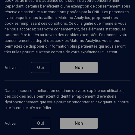
cookies de mesure d’audience sont soumis à votre consentement.
Cependant, certains bénéficient d’une exemption de consentement sous
réserve de satisfaire aux conditions posées par la CNIL. Les partenaires
Pharaon contre les femmes - n° 13
avec lesquels nous travaillons, Matomo Analytics, proposent des
cookies remplissant ces conditions. Ce qui signifie que, même si vous
Noémie
Taylor-Rosner
, Journaliste correspondante
ne nous accordez pas votre consentement, des éléments statistiques
pourront être traités au travers des cookies exemptés. En donnant votre
02 janvier 2023
consentement au dépôt des cookies Matomo Analytics vous nous
LIMOUD
•
PARACHA
•
CHEMOT
permettez de disposer d’information plus pertinentes qui nous seront
très utiles pour mieux tenir compte de votre expérience utilisateur.
1
Oui
Non
Activer
Ajouter
Partager
Télécharger l’audio
J’aime
Contenus associés
Intervenants
Organisateurs
Dans un souci d’amélioration continue de votre expérience utilisateur,
ces cookies nous permettent d’identifier rapidement d’éventuels
dysfonctionnement que vous pourriez rencontrer en naviguant sur notre
site internet et d’y remédier.
Trois femmes autour de Moïse - n° 13
Oui
Non
Activer