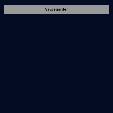
Sauvegarder
LIMOUD
Chemot: le salut par les femmes
Tony Levy
Regarder
Les Hébreux descendent en Egypte - n° 13