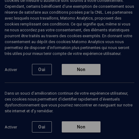
cookies de mesure d’audience sont soumis à votre consentement.
Cependant, certains bénéficient d’une exemption de consentement sous
réserve de satisfaire aux conditions posées par la CNIL. Les partenaires
L'emprise de Laban - n° 7
avec lesquels nous travaillons, Matomo Analytics, proposent des
cookies remplissant ces conditions. Ce qui signifie que, même si vous
Julien
Darmon
, éditeur
ne nous accordez pas votre consentement, des éléments statistiques
pourront être traités au travers des cookies exemptés. En donnant votre
15 octobre 2020
consentement au dépôt des cookies Matomo Analytics vous nous
LIMOUD
•
VAYETSE
•
PARACHA
permettez de disposer d’information plus pertinentes qui nous seront
très utiles pour mieux tenir compte de votre expérience utilisateur.
1
Oui
Non
Activer
Ajouter
Partager
Télécharger l’audio
J’aime
Contenus associés
Intervenants
Organisateurs
Dans un souci d’amélioration continue de votre expérience utilisateur,
ces cookies nous permettent d’identifier rapidement d’éventuels
dysfonctionnement que vous pourriez rencontrer en naviguant sur notre
site internet et d’y remédier.
Un peuple pluriel - n° 7
Oui
Non
Activer