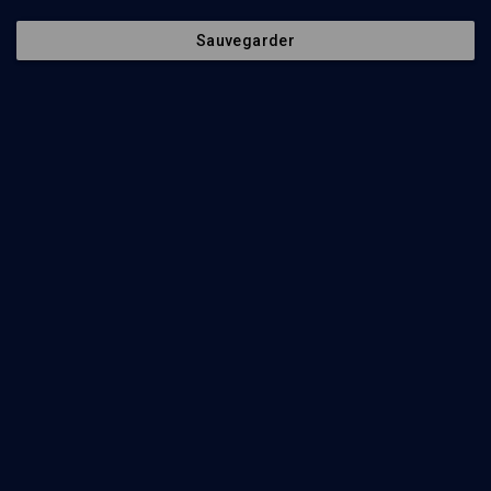
Sauvegarder
LIMOUD
Vayetsé: douze manières d'être juif
Michel Bensoussan
Regarder
Quand Dieu aime Israël - n° 7