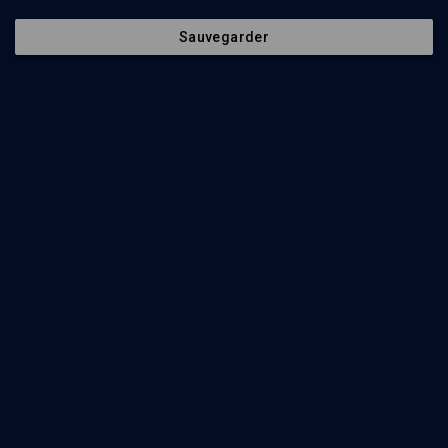
Sauvegarder
LIMOUD
Eikev: l'excès de confiance
Benjamin Sznajder
Regarder
Parachat hachavoua - n° 40