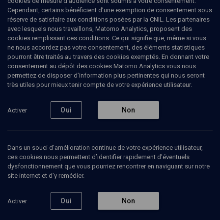
cookies de mesure d’audience sont soumis à votre consentement.
Cependant, certains bénéficient d’une exemption de consentement sous
réserve de satisfaire aux conditions posées par la CNIL. Les partenaires
Réflexologie biblique - n° 40
avec lesquels nous travaillons, Matomo Analytics, proposent des
cookies remplissant ces conditions. Ce qui signifie que, même si vous
Gaelle-Hanna
Serero
, professeur en philosophie juive
ne nous accordez pas votre consentement, des éléments statistiques
pourront être traités au travers des cookies exemptés. En donnant votre
05 juillet 2021
consentement au dépôt des cookies Matomo Analytics vous nous
EIKEV
•
LIMOUD
•
PARACHA
permettez de disposer d’information plus pertinentes qui nous seront
très utiles pour mieux tenir compte de votre expérience utilisateur.
1
Oui
Non
Activer
Ajouter
Partager
Télécharger l’audio
J’aime
Contenus associés
Intervenants
Organisateurs
Dans un souci d’amélioration continue de votre expérience utilisateur,
ces cookies nous permettent d’identifier rapidement d’éventuels
dysfonctionnement que vous pourriez rencontrer en naviguant sur notre
site internet et d’y remédier.
La source de notre force - n° 40
Oui
Non
Activer