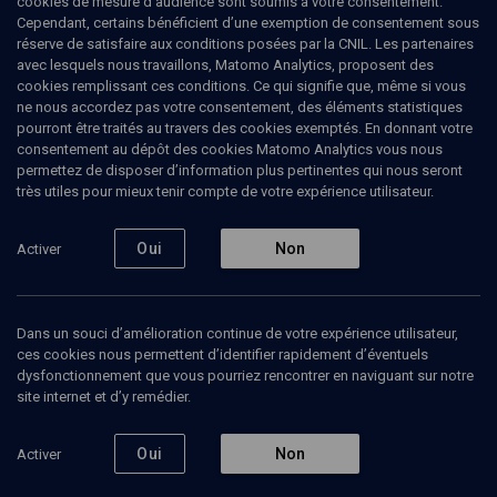
cookies de mesure d’audience sont soumis à votre consentement.
Cependant, certains bénéficient d’une exemption de consentement sous
Ajouter
Partager
J’aime
réserve de satisfaire aux conditions posées par la CNIL. Les partenaires
avec lesquels nous travaillons, Matomo Analytics, proposent des
cookies remplissant ces conditions. Ce qui signifie que, même si vous
ne nous accordez pas votre consentement, des éléments statistiques
pourront être traités au travers des cookies exemptés. En donnant votre
consentement au dépôt des cookies Matomo Analytics vous nous
permettez de disposer d’information plus pertinentes qui nous seront
très utiles pour mieux tenir compte de votre expérience utilisateur.
Abonnez-vous à notre newsletter
Oui
Non
Activer
Envoyer
Dans un souci d’amélioration continue de votre expérience utilisateur,
ces cookies nous permettent d’identifier rapidement d’éventuels
dysfonctionnement que vous pourriez rencontrer en naviguant sur notre
site internet et d’y remédier.
Oui
Non
Activer
Nos Chaines
Qui sommes-nous ?