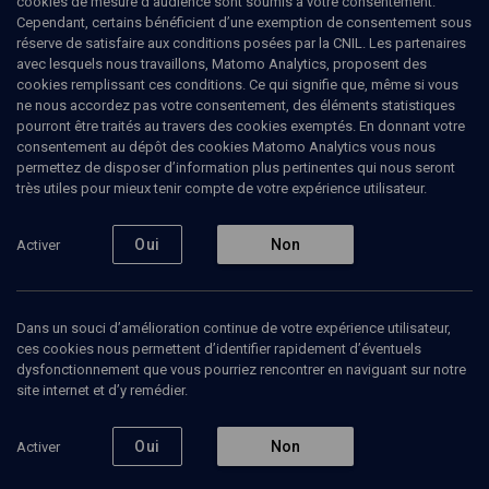
cookies de mesure d’audience sont soumis à votre consentement.
Cependant, certains bénéficient d’une exemption de consentement sous
Ajouter
Partager
J’aime
réserve de satisfaire aux conditions posées par la CNIL. Les partenaires
avec lesquels nous travaillons, Matomo Analytics, proposent des
cookies remplissant ces conditions. Ce qui signifie que, même si vous
Tous
1
Vidéos
1
ne nous accordez pas votre consentement, des éléments statistiques
pourront être traités au travers des cookies exemptés. En donnant votre
consentement au dépôt des cookies Matomo Analytics vous nous
permettez de disposer d’information plus pertinentes qui nous seront
Vidéos
1
très utiles pour mieux tenir compte de votre expérience utilisateur.
Oui
Non
Activer
"Je" pour tenir tête à
ceux qui voulaient
l'anéantir
Dans un souci d’amélioration continue de votre expérience utilisateur,
ces cookies nous permettent d’identifier rapidement d’éventuels
TABLE RONDE
Alfred Dreyfus à la
dysfonctionnement que vous pourriez rencontrer en naviguant sur notre
première personne
site internet et d’y remédier.
Charles Dreyfus, Jonathan Hayoun, Philippe Oriol, Vincent Duclert
Regarder
Oui
Non
Activer