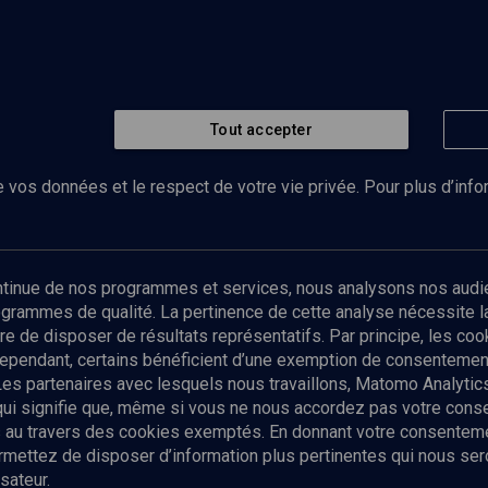
Tout accepter
 vos données et le respect de votre vie privée. Pour plus d’inf
Abonnez-vous à notre newsletter
ontinue de nos programmes et services, nous analysons nos audi
rogrammes de qualité. La pertinence de cette analyse nécessite 
Envoyer
tre de disposer de résultats représentatifs. Par principe, les c
ependant, certains bénéficient d’une exemption de consentement
Les partenaires avec lesquels nous travaillons, Matomo Analyti
 qui signifie que, même si vous ne nous accordez pas votre con
tés au travers des cookies exemptés. En donnant votre consente
ettez de disposer d’information plus pertinentes qui nous seron
sateur.
es
Qui sommes-nous ?