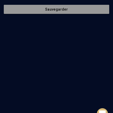
Société
La rédaction
Sauvegarder
Histoire
Nos soutiens
Culture
Politique de protection des
données personnelles
Limoud
Mentions légales
Université
Contact
Podcast
Newsletter
Suivez-nous
©
2026
Akadem.org - Tous droits réservés.
Retour en haut de page