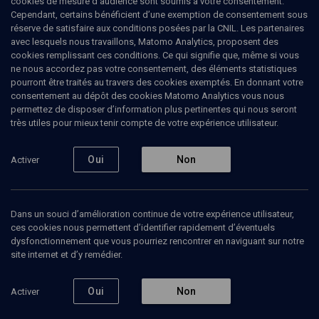
cookies de mesure d’audience sont soumis à votre consentement.
Cependant, certains bénéficient d’une exemption de consentement sous
Ajouter
Partager
J’aime
réserve de satisfaire aux conditions posées par la CNIL. Les partenaires
avec lesquels nous travaillons, Matomo Analytics, proposent des
cookies remplissant ces conditions. Ce qui signifie que, même si vous
ne nous accordez pas votre consentement, des éléments statistiques
pourront être traités au travers des cookies exemptés. En donnant votre
consentement au dépôt des cookies Matomo Analytics vous nous
permettez de disposer d’information plus pertinentes qui nous seront
très utiles pour mieux tenir compte de votre expérience utilisateur.
Abonnez-vous à notre newsletter
Oui
Non
Activer
Envoyer
Dans un souci d’amélioration continue de votre expérience utilisateur,
ces cookies nous permettent d’identifier rapidement d’éventuels
dysfonctionnement que vous pourriez rencontrer en naviguant sur notre
site internet et d’y remédier.
Oui
Non
Activer
Nos Chaines
Qui sommes-nous ?