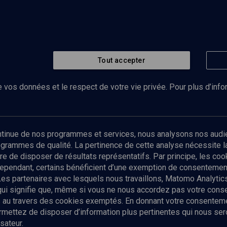
Tout accepter
 vos données et le respect de votre vie privée. Pour plus d’inf
Abonnez-vous à notre newsletter
ontinue de nos programmes et services, nous analysons nos audi
rogrammes de qualité. La pertinence de cette analyse nécessite 
Envoyer
tre de disposer de résultats représentatifs. Par principe, les c
ependant, certains bénéficient d’une exemption de consentement
Les partenaires avec lesquels nous travaillons, Matomo Analyti
 qui signifie que, même si vous ne nous accordez pas votre con
tés au travers des cookies exemptés. En donnant votre consente
ettez de disposer d’information plus pertinentes qui nous seron
sateur.
es
Qui sommes-nous ?