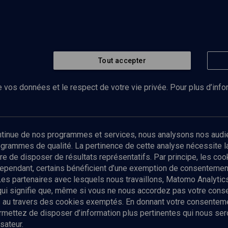
Tout accepter
 vos données et le respect de votre vie privée. Pour plus d’inf
Abonnez-vous à notre newsletter
ontinue de nos programmes et services, nous analysons nos audi
rogrammes de qualité. La pertinence de cette analyse nécessite 
Envoyer
tre de disposer de résultats représentatifs. Par principe, les c
ependant, certains bénéficient d’une exemption de consentement
Les partenaires avec lesquels nous travaillons, Matomo Analyti
 qui signifie que, même si vous ne nous accordez pas votre con
tés au travers des cookies exemptés. En donnant votre consente
ettez de disposer d’information plus pertinentes qui nous seron
sateur.
es
Qui sommes-nous ?