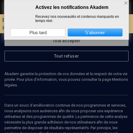
Activez les notifications Akadem
Faire un don
Recevez nos nouveautés et contenus marquants en
Envie d'encore plus d'AKADEM ?
Découvrez les
temps réel.
avantages d'un compte !
Plus tard
S’abonner
Tout accepter
Tout refuser
Akadem garantie la protection de vos données et le respect de votre vie
privée. Pour plus d’information, vous pouvez consulter la page Mentions
légales.
FRANCE 24
Dans un souci d’amélioration continue de nos programmes et services,
Voir le site de l’organisateur
nous analysons nos audiences afin de vous proposer une expérience
utilisateur et des programmes de qualité. La pertinence de cette analyse
nécessite la plus grande adhésion de nos utilisateurs afin de nous
permettre de disposer de résultats représentatifs. Par principe, les