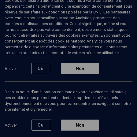
cookies de mesure d’audience sont soumis à votre consentement.
Cependant, certains bénéficient d’une exemption de consentement sous
Ajouter
Partager
J’aime
réserve de satisfaire aux conditions posées par la CNIL. Les partenaires
avec lesquels nous travaillons, Matomo Analytics, proposent des
cookies remplissant ces conditions. Ce qui signifie que, même si vous
ne nous accordez pas votre consentement, des éléments statistiques
pourront être traités au travers des cookies exemptés. En donnant votre
consentement au dépôt des cookies Matomo Analytics vous nous
permettez de disposer d’information plus pertinentes qui nous seront
très utiles pour mieux tenir compte de votre expérience utilisateur.
Abonnez-vous à notre newsletter
Oui
Non
Activer
Envoyer
Dans un souci d’amélioration continue de votre expérience utilisateur,
ces cookies nous permettent d’identifier rapidement d’éventuels
dysfonctionnement que vous pourriez rencontrer en naviguant sur notre
site internet et d’y remédier.
Oui
Non
Activer
Nos Chaines
Qui sommes-nous ?