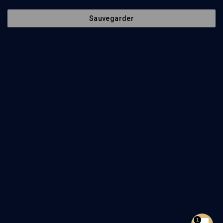
Société
La rédaction
Sauvegarder
Histoire
Nos soutiens
Culture
Politique de protection des
données personnelles
Limoud
Mentions légales
Université
Contact
Podcast
Newsletter
Suivez-nous
©
2026
Akadem.org - Tous droits réservés.
Retour en haut de page
1