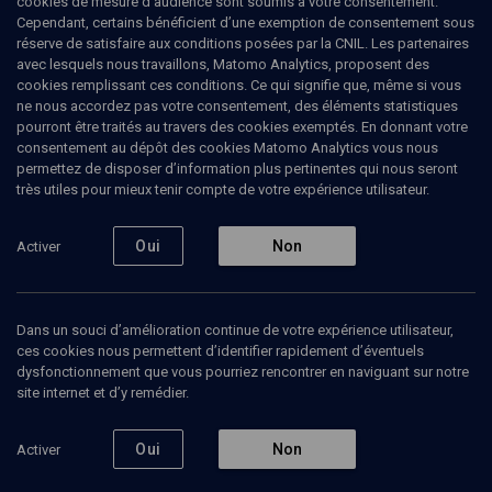
cookies de mesure d’audience sont soumis à votre consentement.
Cependant, certains bénéficient d’une exemption de consentement sous
Ajouter
Partager
J’aime
réserve de satisfaire aux conditions posées par la CNIL. Les partenaires
avec lesquels nous travaillons, Matomo Analytics, proposent des
cookies remplissant ces conditions. Ce qui signifie que, même si vous
ne nous accordez pas votre consentement, des éléments statistiques
pourront être traités au travers des cookies exemptés. En donnant votre
consentement au dépôt des cookies Matomo Analytics vous nous
permettez de disposer d’information plus pertinentes qui nous seront
très utiles pour mieux tenir compte de votre expérience utilisateur.
Abonnez-vous à notre newsletter
Oui
Non
Activer
Envoyer
Dans un souci d’amélioration continue de votre expérience utilisateur,
ces cookies nous permettent d’identifier rapidement d’éventuels
dysfonctionnement que vous pourriez rencontrer en naviguant sur notre
site internet et d’y remédier.
Oui
Non
Activer
Nos Chaines
Qui sommes-nous ?