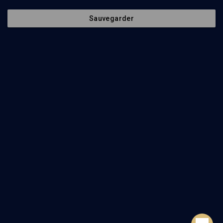
Société
La rédaction
Sauvegarder
Histoire
Nos soutiens
Culture
Politique de protection des
données personnelles
Limoud
Mentions légales
Université
Contact
Podcast
Newsletter
Suivez-nous
©
2026
Akadem.org - Tous droits réservés.
Retour en haut de page