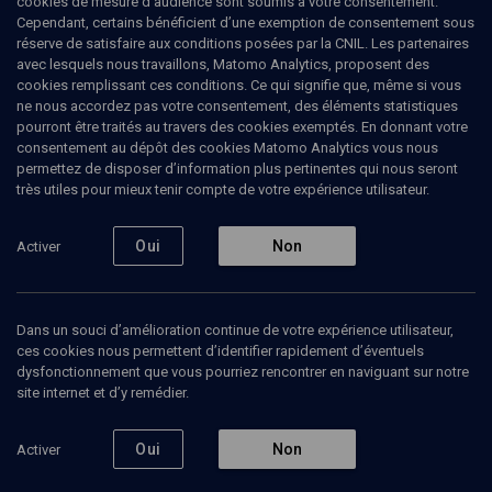
cookies de mesure d’audience sont soumis à votre consentement.
Cependant, certains bénéficient d’une exemption de consentement sous
Ajouter
Partager
J’aime
réserve de satisfaire aux conditions posées par la CNIL. Les partenaires
avec lesquels nous travaillons, Matomo Analytics, proposent des
cookies remplissant ces conditions. Ce qui signifie que, même si vous
ne nous accordez pas votre consentement, des éléments statistiques
pourront être traités au travers des cookies exemptés. En donnant votre
consentement au dépôt des cookies Matomo Analytics vous nous
permettez de disposer d’information plus pertinentes qui nous seront
très utiles pour mieux tenir compte de votre expérience utilisateur.
Abonnez-vous à notre newsletter
Oui
Non
Activer
Envoyer
Dans un souci d’amélioration continue de votre expérience utilisateur,
ces cookies nous permettent d’identifier rapidement d’éventuels
dysfonctionnement que vous pourriez rencontrer en naviguant sur notre
site internet et d’y remédier.
Oui
Non
Activer
Nos Chaines
Qui sommes-nous ?