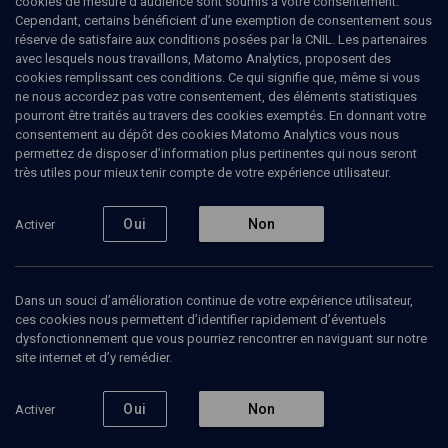
cookies de mesure d’audience sont soumis à votre consentement.
Cependant, certains bénéficient d’une exemption de consentement sous
réserve de satisfaire aux conditions posées par la CNIL. Les partenaires
Cataclysme en Israël
avec lesquels nous travaillons, Matomo Analytics, proposent des
cookies remplissant ces conditions. Ce qui signifie que, même si vous
Alain
Frachon
, journaliste
ne nous accordez pas votre consentement, des éléments statistiques
François
Sergent
, journaliste
pourront être traités au travers des cookies exemptés. En donnant votre
consentement au dépôt des cookies Matomo Analytics vous nous
03 mai 2024
permettez de disposer d’information plus pertinentes qui nous seront
très utiles pour mieux tenir compte de votre expérience utilisateur.
ESPRIT DU TEMPS
•
MAGAZINE
•
POLITIQUE
Oui
Non
Activer
Ajouter
Partager
Télécharger l’audio
J’aime
Dans un souci d’amélioration continue de votre expérience utilisateur,
Intervenants
Organisateurs
ces cookies nous permettent d’identifier rapidement d’éventuels
dysfonctionnement que vous pourriez rencontrer en naviguant sur notre
site internet et d’y remédier.
ALAIN FRACHON
Oui
Non
Activer
journaliste