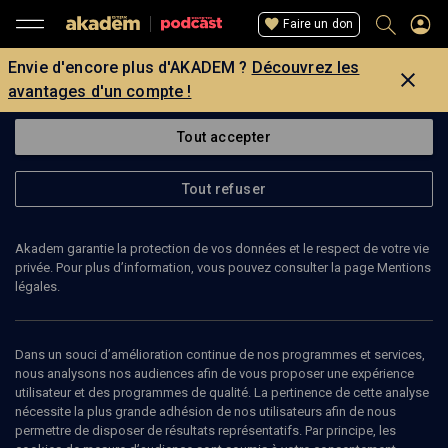
Faire un don
Envie d'encore plus d'AKADEM ?
Découvrez les
avantages d'un compte !
Tout accepter
Tout refuser
Akadem garantie la protection de vos données et le respect de votre vie
privée. Pour plus d’information, vous pouvez consulter la page Mentions
légales.
50
min
Dans un souci d’amélioration continue de nos programmes et services,
EMISSION
nous analysons nos audiences afin de vous proposer une expérience
utilisateur et des programmes de qualité. La pertinence de cette analyse
L'histoire du peuple juif racontée par
nécessite la plus grande adhésion de nos utilisateurs afin de nous
André Sfar
(3/89)
permettre de disposer de résultats représentatifs. Par principe, les