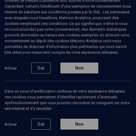
cookies de mesure d’audience sont soumis à votre consentement.
Nehemie, les grands prêtres, la
Cependant, certains bénéficient d’une exemption de consentement sous
réserve de satisfaire aux conditions posées par la CNIL. Les partenaires
reine Esther et les scribes
avec lesquels nous travaillons, Matomo Analytics, proposent des
cookies remplissant ces conditions. Ce qui signifie que, même si vous
ne nous accordez pas votre consentement, des éléments statistiques
Récit de Néhémie (environ 430 avant notre ère)
pourront être traités au travers des cookies exemptés. En donnant votre
gouverneur militaire de Judée nommé par le roi de
consentement au dépôt des cookies Matomo Analytics vous nous
Perse, considéré comme le principal maître
permettez de disposer d’information plus pertinentes qui nous seront
d’œuvre des murailles de Jérusalem. Il impose la
très utiles pour mieux tenir compte de votre expérience utilisateur.
fermeture des portes de la ville pendant le shabbat.
Il introduit des réformes économiques et sociales.
Avec lui on assiste au retour des grands prêtres.
Oui
Non
Activer
Récit de la reine Esther, jeune femme juive devenue
reine de Perse qui sauva son peuple d’un complot
meurtrier visant à anéantir ce dernier.
Dans un souci d’amélioration continue de votre expérience utilisateur,
André
Sfar
, Avocat
ces cookies nous permettent d’identifier rapidement d’éventuels
dysfonctionnement que vous pourriez rencontrer en naviguant sur notre
11 novembre 1981
site internet et d’y remédier.
Oui
Non
Activer
Écouter