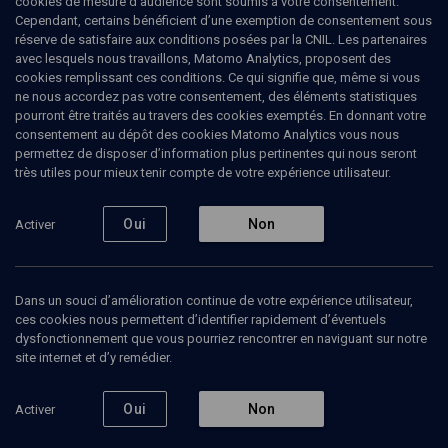
cookies de mesure d’audience sont soumis à votre consentement.
(3/18)
Cependant, certains bénéficient d’une exemption de consentement sous
réserve de satisfaire aux conditions posées par la CNIL. Les partenaires
Le plateau du Seder
avec lesquels nous travaillons, Matomo Analytics, proposent des
cookies remplissant ces conditions. Ce qui signifie que, même si vous
ne nous accordez pas votre consentement, des éléments statistiques
Laurence
Phitoussi
, dir. d'agence de communication
pourront être traités au travers des cookies exemptés. En donnant votre
consentement au dépôt des cookies Matomo Analytics vous nous
08 mars 2021
permettez de disposer d’information plus pertinentes qui nous seront
très utiles pour mieux tenir compte de votre expérience utilisateur.
CUISINE
•
CULTURE
•
MAGAZINE
Oui
Non
Activer
Ajouter
Partager
Télécharger l’audio
J’aime
Dans un souci d’amélioration continue de votre expérience utilisateur,
ces cookies nous permettent d’identifier rapidement d’éventuels
Episodes
Contenus associés
Intervenants
Organ
dysfonctionnement que vous pourriez rencontrer en naviguant sur notre
site internet et d’y remédier.
Oui
Non
Activer