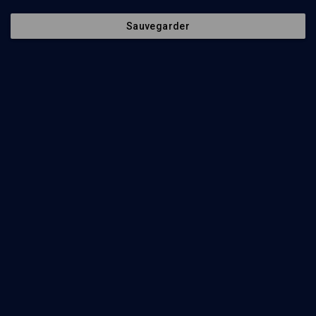
Sauvegarder
2
min
Qu'est-ce qu'on mange ce Chabat
(1/18)
Le poulet aux aubergines
Laurence Phitoussi
2
min
Qu'est-ce qu'on mange ce Chabat
(2/18)
Le confit de viande à l'alsacienne