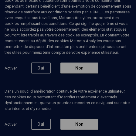
cookies de mesure d’audience sont soumis à votre consentement.
Cependant, certains bénéficient d’une exemption de consentement sous
réserve de satisfaire aux conditions posées par la CNIL. Les partenaires
Affaire Chaïm Walder
avec lesquels nous travaillons, Matomo Analytics, proposent des
cookies remplissant ces conditions. Ce qui signifie que, même si vous
Ruben
Honigmann
, journaliste
ne nous accordez pas votre consentement, des éléments statistiques
Noémie
Issan-Benchimol
, philosophe
pourront être traités au travers des cookies exemptés. En donnant votre
consentement au dépôt des cookies Matomo Analytics vous nous
04 janvier 2022
permettez de disposer d’information plus pertinentes qui nous seront
très utiles pour mieux tenir compte de votre expérience utilisateur.
ESPRIT DU TEMPS
•
MAGAZINE
•
VIE JUIVE
Oui
Non
Activer
Ajouter
Partager
Télécharger l’audio
J’aime
Dans un souci d’amélioration continue de votre expérience utilisateur,
Contenus associés
Intervenants
Organisateurs
ces cookies nous permettent d’identifier rapidement d’éventuels
dysfonctionnement que vous pourriez rencontrer en naviguant sur notre
site internet et d’y remédier.
Choc dans la civilisation juive
Oui
Non
Activer