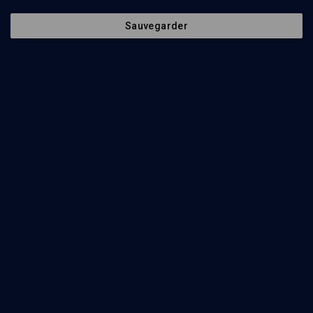
Sauvegarder
VIE JUIVE
Ultra-orthodoxie et technologie
Jean Baumgarten, Nathaniel Deutsch
Regarder
''M'', pédophilie et orthodoxie