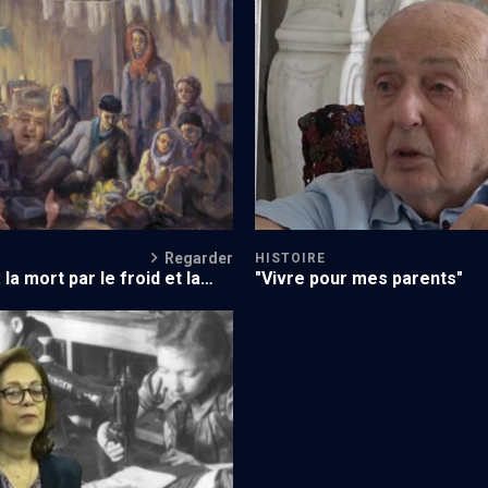
la Shoah - Cours N°4/24
Vivre, survivre, revivre
Regarder
HISTOIRE
la mort par le froid et la
"Vivre pour mes parents"
s remparts