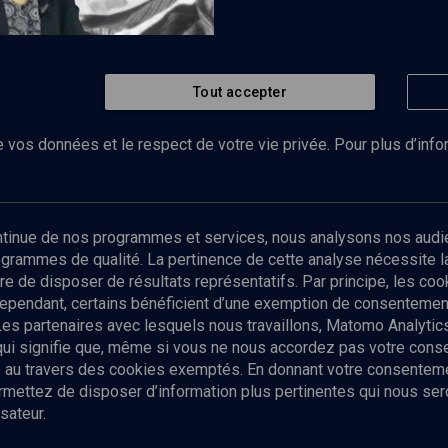
Tout accepter
Regarder
stants du ghetto de Lodz
 vos données et le respect de votre vie privée. Pour plus d’inf
Abonnez-vous à notre newsletter
ontinue de nos programmes et services, nous analysons nos audi
rogrammes de qualité. La pertinence de cette analyse nécessite 
Envoyer
tre de disposer de résultats représentatifs. Par principe, les c
ependant, certains bénéficient d’une exemption de consentement
Les partenaires avec lesquels nous travaillons, Matomo Analyti
 qui signifie que, même si vous ne nous accordez pas votre con
tés au travers des cookies exemptés. En donnant votre consente
ettez de disposer d’information plus pertinentes qui nous seron
sateur.
es
Qui sommes-nous ?
La rédaction