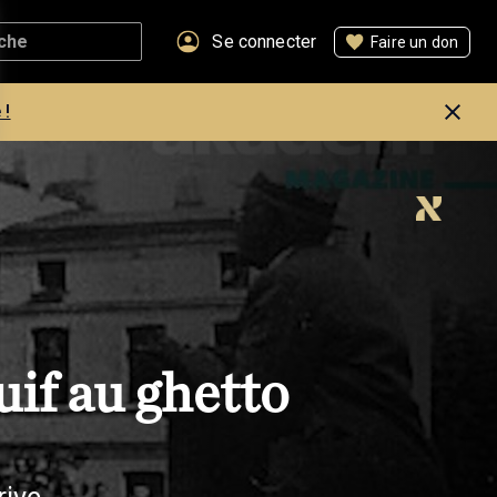
Se connecter
Faire un don
 !
uif au ghetto