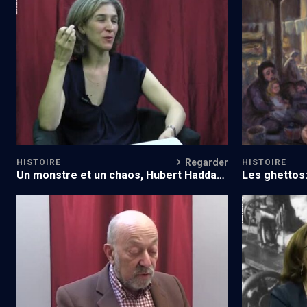
La fiction contre l'absurde
Histoire de 
Regarder
HISTOIRE
HISTOIRE
Un monstre et un chaos, Hubert Haddad
Les ghettos: 
(Ed. Zulma)
faim
Le journal retrouvé d'Yitskhok
Le chant de
Rudashevski