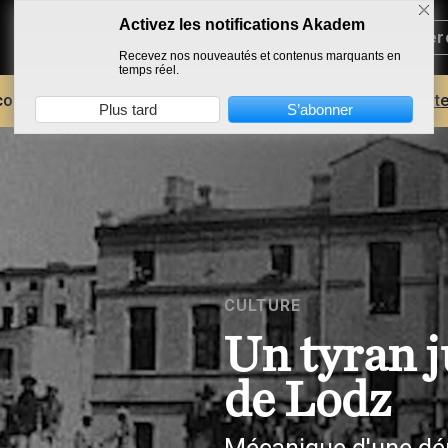
Activez les notifications Akadem
Recevez nos nouveautés et contenus marquants en
temps réel.
core plus d'AKADEM ?
Découvrez les avantages d'un compte
Plus tard
S’abonner
CULTURE
Un tyran j
de Lodz