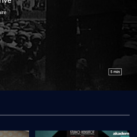
rive
aire
5
min