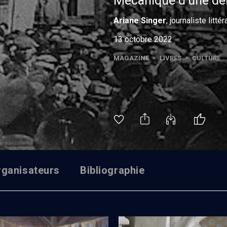
Mécanique d'une dé
Ariane
Singer
, journaliste littér
13 octobre 2022
MAGAZINE
•
LIVRES
•
CULTURE
rganisateurs
Bibliographie