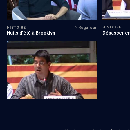
Regarder
HISTOIRE
HISTOIRE
Dépasser en
Nuits d'été à Brooklyn
Le monde juif (5/8)
Regarder
HISTOIRE
Un modèle pour la diaspora noire
africaine