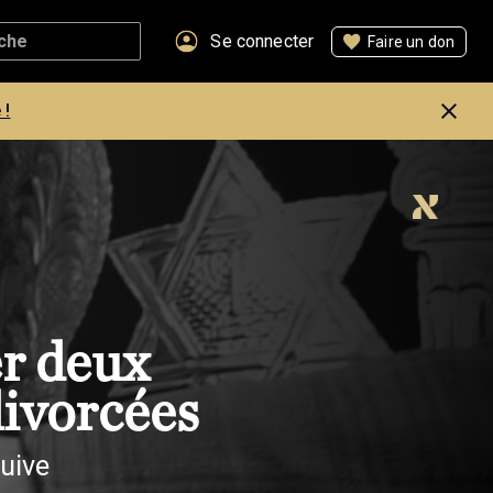
Se connecter
Faire un don
 !
er deux
divorcées
juive