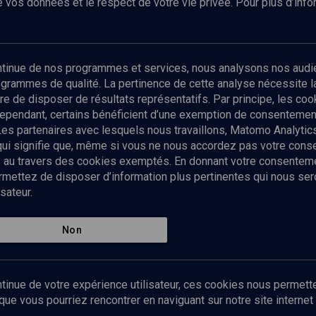
 vos données et le respect de votre vie privée. Pour plus d’inf
Abonnez-vous à notre newsletter
ontinue de nos programmes et services, nous analysons nos audi
rogrammes de qualité. La pertinence de cette analyse nécessite 
Envoyer
tre de disposer de résultats représentatifs. Par principe, les c
ependant, certains bénéficient d’une exemption de consentement
Les partenaires avec lesquels nous travaillons, Matomo Analyti
 qui signifie que, même si vous ne nous accordez pas votre con
tés au travers des cookies exemptés. En donnant votre consente
ettez de disposer d’information plus pertinentes qui nous seron
sateur.
es
Qui sommes-nous ?
La rédaction
Nos soutiens
Non
Politique de protection des do
personnelles
Mentions légales
tinue de votre expérience utilisateur, ces cookies nous permette
Contact
e vous pourriez rencontrer en naviguant sur notre site internet 
Newsletter