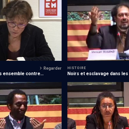
é de deux peuples opprimés
Les figures de Cham et de Can
Regarder
HISTOIRE
Noirs et esclavage dans le
rs ensemble contre
juives
s (6/8)
La fin du melting-pot (3/8)