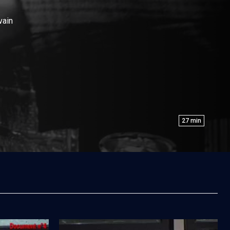
ivain
27
min