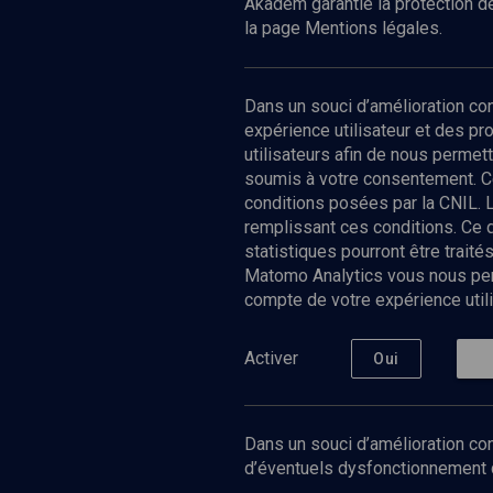
Akadem garantie la protection de
la page Mentions légales.
Dans un souci d’amélioration c
expérience utilisateur et des p
utilisateurs afin de nous permet
soumis à votre consentement. C
conditions posées par la CNIL. 
remplissant ces conditions. Ce
statistiques pourront être trai
Matomo Analytics vous nous perm
compte de votre expérience utili
Nos Chain
Société
Histoire
Activer
Oui
Culture
Limoud
Université
Dans un souci d’amélioration con
Podcast
d’éventuels dysfonctionnement qu