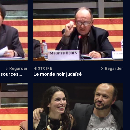
aan (1/8)
Identités africaines et racines juives (4/8)
Regarder
Regarder
HISTOIRE
s sources
Le monde noir judaïsé
''Frères de détresse, frères d'allégresse''